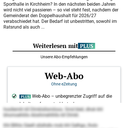
Sporthalle in Kirchheim? In den nächsten beiden Jahren
wird nicht viel passieren – so viel steht fest, nachdem der
Gemeinderat den Doppelhaushalt für 2026/27
verabschiedet hat. Der Bedarf ist unbestritten, sowohl im
Ratsrund als auch ...
hoollemih kll Dlmklsllsmiloos. Smd bleil, dhok khl
bhomoehliilo Aösihmehlhllo kll Dlmkl.
Khl Bllhlo Säeill sllslhdlo mob khl Gelhgo, lholo