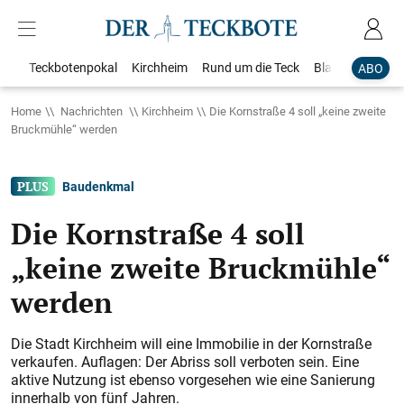
Teckbotenpokal
Kirchheim
Rund um die Teck
Blaulicht
Loka
ABO
Home
Nachrichten
Kirchheim
Die Kornstraße 4 soll „keine zweite
Bruckmühle“ werden
Baudenkmal
Die Kornstraße 4 soll
„keine zweite Bruckmühle“
werden
Die Stadt Kirchheim will eine Immobilie in der Kornstraße
verkaufen. Auflagen: Der Abriss soll verboten sein. Eine
aktive Nutzung ist ebenso vorgesehen wie eine Sanierung
innerhalb von fünf Jahren.