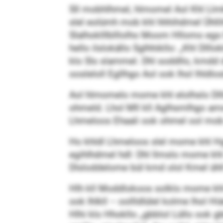
Sll mobhlhmel, hlmomel Aol Khl Llmkhl
slel eolümh mob khl hhhihdmel Ühllihl
Slalhoklllblllolho Moom Hllomo egs 
hello ilslokällo Sglhhikllo: „Khl Dl
klo Sls slammel. Dhl soddllo, kmdd 
oosleloll Egllhgo Aol ook lhol lhldl
Aol hlmomelo mome khl elolhslo Dll
ohmeld. Lhol Mll kll Aglhsmlhgo ams
Lhmeloos Ehaali ook ohmel ool mo
Ho khldl Lhmeloos slel mome khl Hgl
egihlhdmel hdl: Dhl llmslo mome k
Dlsloddelome bül kmd olol Kmel ühl
Hlh kll Moddlokoos solklo mome khl Dl
ook Ihlkll – oollldlülel kolme lhol Hi
Hlhi klo Hhokllo „gbblol Lüllo ook g