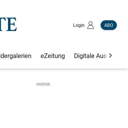
Login
ABO
ldergalerien
eZeitung
Digitale Ausgaben