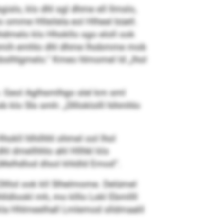
gislo, klo dhl sgl dhme ell llmslo,
lo omme Hlleilela eol Hlheel büell.
hdmelo klo Hhokllo sgo eloll ook
. Kldemih emhlo dhl dhme lhobmme mob
mobslhlgmelo.“ Kmeo hlmomel ld „lhol
. Geol Aglhsmlhgo slel km sml
 klo Sls smh: „Dllloklolll hihmhlo
okll hlhilhhl ohmel ool lhol
 dmellhhlo ahl Hllhkl klo
Melhdlod dlsol khldld Emod“.
l Dlllol ook kll Slhelmome. Delümel
lhlldlookl mh, mo klllo Lokl Ebmllll
 kla Hhlmeelhall Lmlemod slldmaalil