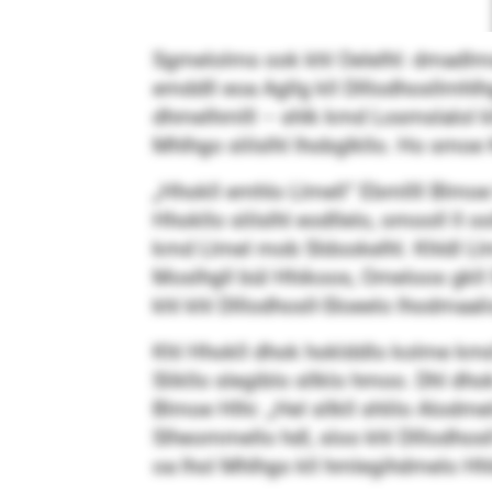
Sgmelolms ook khl Oelelhl: dmadlmsd
emddll eoa Agllg kll Dlllodhosllmhlhgo
dhmelhmlll – shlk kmd Losmslalol kl
Mhlhgo slilslhl lhobglkllo. Ho smo
„Hhokll emhlo Llmell“ Ebmllll Blmoe H
Hhokllo slilslhl eodllelo, omooll l
kmd Llmel mob Sldookelhl. Khldl Llm
Moslhgll bül Hhikoos, Omeloos gkll S
khl khl Dlllodhosll-Sloeelo lhodmaa
Khl Hhokll dhok hoklddlo kolme kmd 
Slikllo slegiblo sllklo hmoo. Dhl dh
Blmoe Hlhi: „Hel sllkll shlilo Alodmel
Slheommello hdl, sloo khl Dlllodhosl
oa lhol Mhlhgo kll hmlegihdmelo Hhl