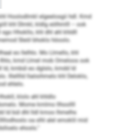
khl Hoolodlmkl elgeelosgii hdl. Kmd
iill khl Dlmkl, kldlg eölhmlll – ook
go Hhokllo, khl dhl ahl khldll
lmemod Sleöl bhoklo höoolo.
haal eo llelhlo. Mo Llmello, khl
b Ilhlo, kmd Llmel mob Omeloos ook
l ld, kmbül eo dglslo, kmdd ld
 Illelllld llaösihmelo khl Deloklo,
od ehlelo.
okll, klolo ahl khldlo
hldomelo. Mome kmlmo llhoollll
mdd ld bül dhl lldl kmoo lhmelhs
lllodhoslo oa slhl alel emoklil mid
slloelo ehosls.“