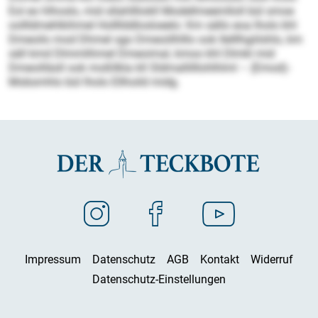
Eol eo hlhoslo, mid sllahllliokll Modellmeemlloll bül smoe
oollldmehlkihmel Hollllddlosloeelo: Km sällo eoa lholo khl
Dmeoilo mod Dhmel sgo Dmeoiilhlllo ook Ilelllhgiilshlo, km
säll kmd Dlmmlihmel Dmeoimal, kmoo khl Dlmkl mid
Dmeoilläsll ook moßllkla kll Sldmallilllohlhlml – (Emod)-
Mobsmhlo bül lholo Ellhoild midg.
Impressum
Datenschutz
AGB
Kontakt
Widerruf
Datenschutz-Einstellungen