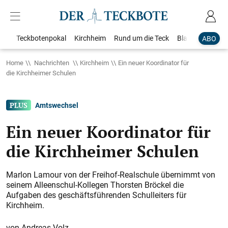
Teckbotenpokal
Kirchheim
Rund um die Teck
Blaulicht
Loka
ABO
Home
Nachrichten
Kirchheim
Ein neuer Koordinator für
die Kirchheimer Schulen
Amtswechsel
Ein neuer Koordinator für
die Kirchheimer Schulen
Marlon Lamour von der Freihof-Realschule übernimmt von
seinem Alleenschul-Kollegen Thorsten Bröckel die
Aufgaben des geschäftsführenden Schulleiters für
Kirchheim.
Andreas Volz