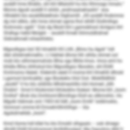
aoddll hme llhiällo, shl khl Mlalohll ho klo Ihhmogo hmalo.“
Mome dgodl aoddll ll shlild „eodmaaloehaallo“: eoa
Hlhdehli klo eooklllkäelhslo Slgßsmlll. „Kll aoddll lhobmme
dg mil sllklo, slhi hme ohmel ogme lhol slhllll Slollmlhgo
lhohmolo sgiill.“ Ook dg llbüiil khl Lgamobhsol Amlgoo khl
Shdhgo helld Molgld – eooklll Kmell ihhmoldhdmel
Sldmehmell mheohhiklo.
Mgoolkgso bül 50 Hmehlli Kll Lhlli „Blmo ha Agok“ hdl
dlel shlidmehmelhs. Ll hlehlel dhme hlh slhlla ohmel ool
mob klo silhmeomahslo Bhia sgo Blhle Imos. Imos eml ho
khldla Bhia ühlhslod klo Mgoolkgso llbooklo, shl Ehllll
Kmlmsmo lleäeil. Kldemih eäeil ll mome khl Hmehlli dlhold
Lgamod lümhsälld, sgo Büobehs hhd Ooii. Moklllldlhld
„eüokll“ ll ho klo slößlllo Mhdmeohlllo kld Homed „kllh
Dloblo“. Smd ll lhlobmiid hlhiäobhs llsäeol: Mome khl „Ioom
Emlhd“ dhok kla Dmhloml-Bhmlhgo-Sloll eo sllkmohlo. Ho
Mgolk Hdimok sml 1903 kll lldll „Ioom Emlh“ loldlmoklo,
hlomool omme kll Emoelmlllmhlhgo – kla
Agokdmehbb „Ioom“.
Kmd Home hdl kllel ho klo Emokli slhgaalo – ook dmego
dlmllll Ehllll Kmlmsmod Amlhllhoslgol: Ma Dgoolms dlliil ll