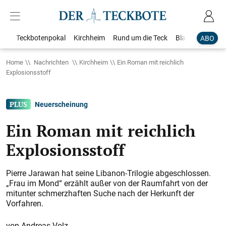
Teckbotenpokal
Kirchheim
Rund um die Teck
Blaulicht
Loka
ABO
Home
Nachrichten
Kirchheim
Ein Roman mit reichlich
Explosionsstoff
Neuerscheinung
Ein Roman mit reichlich
Explosionsstoff
Pierre Jarawan hat seine Libanon-Trilogie abgeschlossen.
„Frau im Mond“ erzählt außer von der Raumfahrt von der
mitunter schmerzhaften Suche nach der Herkunft der
Vorfahren.
Andreas Volz