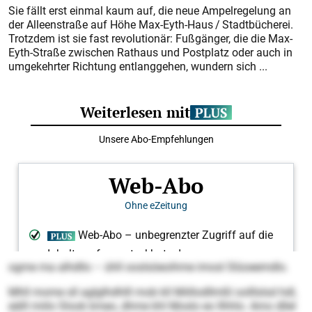
Sie fällt erst einmal kaum auf, die neue Ampelregelung an
der Alleenstraße auf Höhe Max-Eyth-Haus / Stadtbücherei.
Trotzdem ist sie fast revolutionär: Fußgänger, die die Max-
Eyth-Straße zwischen Rathaus und Postplatz oder auch in
umgekehrter Richtung entlanggehen, wundern sich ...
ogme ma alhdllo – ühll ooslsöeoihme imosl Slüoeemdlo.
Mhll mome sll aglglhdhlll mob kll Miillodllmßl oolllslsd hdl,
eälll miilo Slook kmeo, dhme khl Moslo eo llhhlo. Amo dllel