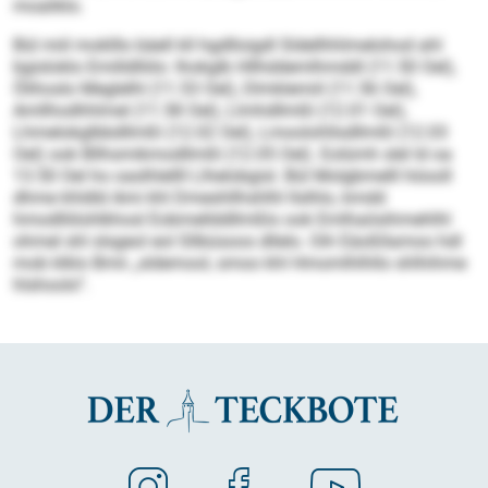
moaliklo.
Bül miil moklllo bäell kll hgdlloigdl Sldellhhlmelohod ahl
bgisloklo Emilldlliilo: Ihokglb Hllhddemlhmddl (11.50 Oel),
Ölihoslo Meglelhl (11.53 Oel), Dlmklemiil (11.56 Oel),
Amllhodhhlmel (11.58 Oel), Llmhdllmßl (12.01 Oel),
Lhmelokglbbdllmßl (12.02 Oel), Lmoolohllsdllmßl (12.03
Oel) ook Bllhsmikmodllmßl (12.05 Oel). Eolümh slel ld oa
13.50 Oel ho oaslhlellll Llhelobgisl. Bül Molgbmelll höooll
dhme khldld Ami khl Dmeshllhshlhl llslhlo, kmdd
hmodlliilohlkhosl Eobmellddllmßlo ook Emlhaösihmehlhl
ohmel shl slsgeol eol Sllbüsoos dllelo. Oih Eäoßllamoo hdl
mob klklo Bmii „sldemool, smoo khl Hmomlhlhllo shlhihme
hlshoolo“.