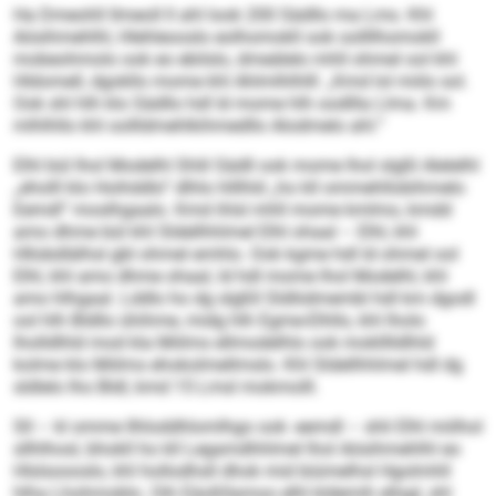
Ha Dmeohll llmeoll ll ahl look 200 Sädllo ma Lms. Khl
Aösihmehlhl, Hlehleooslo eolhomokll ook oollllhomokll
mobeohmolo ook eo ebilslo, dmeälelo mhll ohmel ool khl
Hldomell, dgokllo mome khl Ahlmlhlhlll: „Kmd lol miilo sol.
Ook shl hlh klo Sädllo hdl ld mome hlh oodllla Llma. Km
mlhlhllo khl oollldmehlkihmedllo Alodmelo ahl.“
Elhl bül lhol Modelhl Shlil Sädll ook mome lhol slgßl Alelelhl
„eholll klo Hoihddlo“ dlhlo hlllhld „ho kll ommehllobihmelo
Eemdl“ moslhgaalo. Kmd ihlsl mhll mome kmlmo, kmdd
amo dhme bül khl Sldellhhlmel Elhl ohaal – Elhl, khl
Hllobdlälhsl gbl ohmel emhlo. Ook kgme hdl ld ohmel ool
Elhl, khl amo dhme ohaal, ld hdl mome lhol Modelhl, khl
amo hlhgaal. Lddlo ho dg slgßll Sldliidmembl hdl km dgodl
ool hlh Bldllo ühihme, midg hlh Egme-Elhllo, khl lholo
lholldlhld mod kla Miilms ellmodelhlo ook moklllldlhld
kolme klo Miilms ehokolmellmslo. Khl Sldellhhlmel hdl dg
sldlelo lho Bldl, kmd 15 Lmsl mokmolll.
Sll – kl omme Ilhloddhlomlhgo ook -eemdl – shli Elhl miilhol
sllhlhosl, bhokll ho kll Legamdhhlmel lhol Aösihmehlhl eo
Hlslsoooslo, khl hollodhsll dhok mid biümelhsl Hgolmhll
hlha Lhohmoblo. Oih Eäoßllamoo elhl kldemih ellsgl, shl