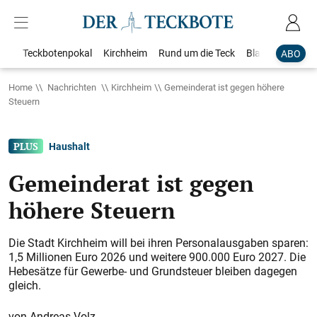
Teckbotenpokal
Kirchheim
Rund um die Teck
Blaulicht
Loka
ABO
Home
Nachrichten
Kirchheim
Gemeinderat ist gegen höhere
Steuern
Haushalt
Gemeinderat ist gegen
höhere Steuern
Die Stadt Kirchheim will bei ihren Personalausgaben sparen:
1,5 Millionen Euro 2026 und weitere 900.000 Euro 2027. Die
Hebesätze für Gewerbe- und Grundsteuer bleiben dagegen
gleich.
Andreas Volz