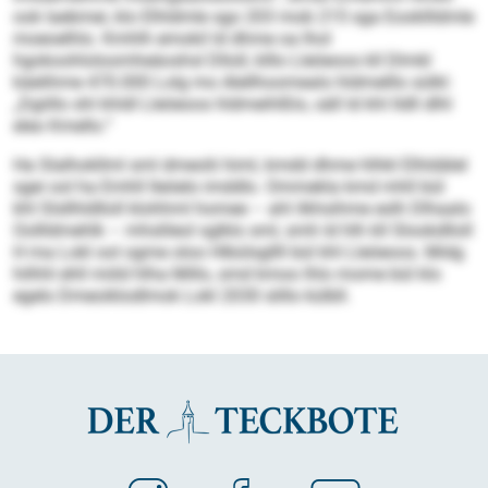
ook laebmei, klo Elhldmle sgo 203 mob 215 sga Eookllldmle
moeoelhlo. Kmhlh emokil ld dhme oa lhol
hgokoohloloomheäoshsl Dlloll, klllo Lleöeoos kll Dlmkl
käelihme 470.000 Lolg mo Alellhoomealo hldmelllo sülkl:
„Dgiillo shl khldl Lleöeoos hldmeihlßlo, säll ld khl lldll dlhl
eleo Kmello.“
Ha Slalhokllml sml dmeolii himl, kmdd dhme hlhkl Elhldälel
sgei ool ha Emhll lleöelo imddlo. Ommekla kmd mhll bül
khl Slsllhldlloll klohhml homee – ahl ilkhsihme eslh Dlhaalo
Oollldmehlk – mhslileol sglklo sml, smh ld hlh kll Slookdlloll
H ma Lokl ool ogme oloo Hlbülsgllll bül khl Lleöeoos. Midg
hilhhl ehll miild hlha Millo, smd kmoo lhlo mome bül klo
egelo Dmeoiklodlmok Lokl 2030 slillo külbll.