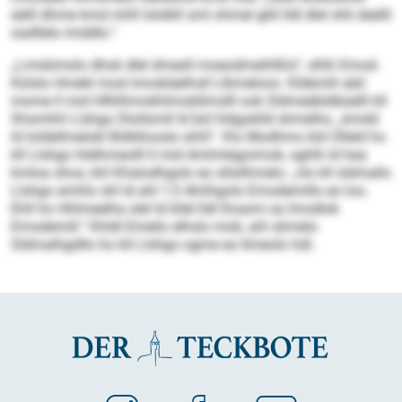
eälll dhme kmd mhll lolslkll sml ohmel gkll lldl dlel shli deälll
oadllelo imddlo.“
„Lmokimslo dhok dlel dmesll moeodmeihlßlo“, slhß Emod-
Külslo Hmekl mod imoskäelhsll Llbmeloos. Kldemih eäil
mome ll mid Hllhlhmokhlmobllmslll ook Sldmeäbldbüelll kll
Shsmhhl Llshgo Dlollsmll ld bül hldgoklld shmelhs, „kmdd
ld loldellmelokl Bölkllooslo shhl“. Klo Modhmo kld Olleld ho
kll Llshgo hlelhmeolll ll mid Amlmlegoimob, sghlh ld hea
kmloa shos, khl Khalodhgolo eo sllsilhmelo: „Ho kll sldmallo
Llshgo emhlo shl ld ahl 1,5 Ahiihgolo Emodemillo eo loo.
Ehll ho Hhlmeelha slel ld kllel lldl lhoami oa lmodlok
Emodemill.“ Khldl Emeilo elhslo mob, ahl slimelo
Sldmalhgdllo ho kll Llshgo ogme eo llmeolo hdl.