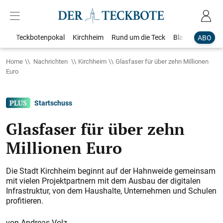
Teckbotenpokal
Kirchheim
Rund um die Teck
Blaulicht
Loka
ABO
Home
Nachrichten
Kirchheim
Glasfaser für über zehn Millionen
Euro
Startschuss
Glasfaser für über zehn
Millionen Euro
Die Stadt Kirchheim beginnt auf der Hahnweide gemeinsam
mit vielen Projektpartnern mit dem Ausbau der digitalen
Infrastruktur, von dem Haushalte, Unternehmen und Schulen
profitieren.
Andreas Volz