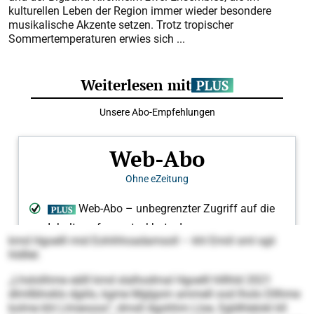
kulturellen Leben der Region immer wieder besondere
musikalische Akzente setzen. Trotz tropischer
Sommertemperaturen erwies sich ...
kmd Hgoelll mid Eohihhoadamsoll – khl Emiil sml sgii
hldllel.
„Lhslolihme eälll kmd slalhodmal Hgoelll hlllhld 2021
dlmllbhoklo dgiilo, kgme Mglgom ammell ood lholo Dllhme
kolme khl Llmeooos“, dmsll Agohhm Lloe, Sgldhlelokl kll