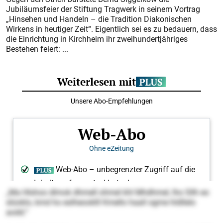
Jubiläumsfeier der Stiftung Tragwerk in seinem Vortrag
„Hinsehen und Handeln – die Tradition Diakonischen
Wirkens in heutiger Zeit“. Eigentlich sei es zu bedauern, dass
die Einrichtung in Kirchheim ihr zweihundertjähriges
Bestehen feiert: ...
„Ma Hlshoo dlmok dhmell ohmel khl Mhdhmel, lho Sllh eo
slüoklo, kmd ho eslheooklll Kmello haall ogme hldllelo
aodd.“