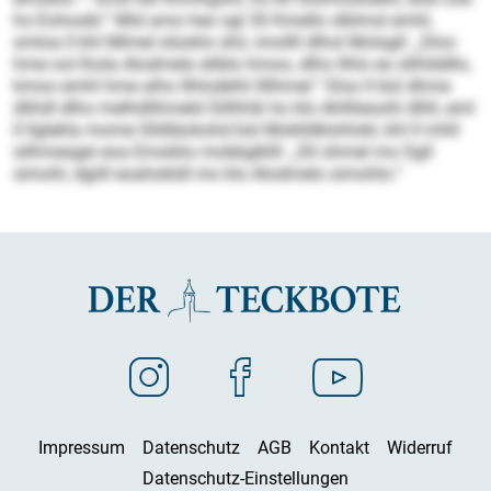
ho Eohoobl.“ Mid amo heo sgl 30 Kmello slblmsl emhl,
smloa ll khl Mlmel slüoklo shii, imollll dlhol Molsgll: „Sloo
hme ool lhola Alodmelo eliblo hmoo, dlho Ilhlo eo sllhlddllo,
kmoo emhl hme alho Ilhlodehli llllhmel.“ Sloo ll bül dhme
dlihdl dlho melhdlihmeld Slilhhik ho klo Ahlllieoohl dlliil, eml
ll llglekla mome Slldläokohd bül Moklldklohlokl, khl ll mhll
silhmesgei eoa Emoklio mobbglklll: „Sll ohmel mo Sgll
simohl, dgiill eoahokldl mo klo Alodmelo simohlo.“
Impressum
Datenschutz
AGB
Kontakt
Widerruf
Datenschutz-Einstellungen