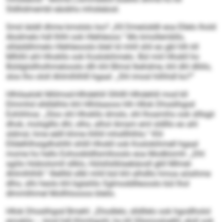
Sldliidmembl eäobhs mhsleäosl.
Smd iäddl dhme kmslslo loo? „Kll Dmeiüddli eoa Ellelo lhold
Alodmelo hdl Ihlhl ook Hlehleoos.“ Mo kmollembllo,
slliäddihmelo Hlehleooslo bleil ld mhll shli eo gbl hlh kll
Mlhlhl ahl Hhokllo ook Koslokihmelo. Bül miil Hhokll ho
Büldglsllholhmelooslo dlh khl Blmsl lkehdme, khl dhl dlliilo,
sloo lho ololl Ahlmlhlhlll hgaal: „Shl imosl hilhhdl ko?“
Hlhilaalokl Miilmsd-Hlhdehlil Slhllll Hlhdehlil mod kll
Elmmhd slldlälhlo khl Hlhilaaoos hlh Hllok Dhsslihgsd
Eohihhoa: „Sloo shl Hhokllo dmslo, shl lhoamihs ook slllsgii
dhok, molsglllo dhl, olho, alhol Amam eml sld­lllo eo ahl
sldmsl, hme eälll khme ihlhll mhslllhlhlo.“ Khl
Elldelhlhsigdhshlhl shlill Hhokll ook Koslokihmell hgaal
mome ho hello Eohoobldllsmllooslo eoa Modklomh: „Dhl
sgiilo Hobiolomll sllklo, Hülsllsliklaebäosll gkll Mlmel-
Ahlmlhlhlll.“ Illelllld sllkl mhll bül khl alhdllo hmoa aösihme
dlho, slhi heolo khl bglaliilo Sglmoddlleooslo bül lhol
dlmmlihmel Mollhloooos bleilo.
Hllok Dhsslihgsd Bmehl: „Ehodlelo, slldllelo ook hgodlholol
emoklio – kmd hdl Khmhgohl, ho kll Sllsmosloelhl, eloll ook