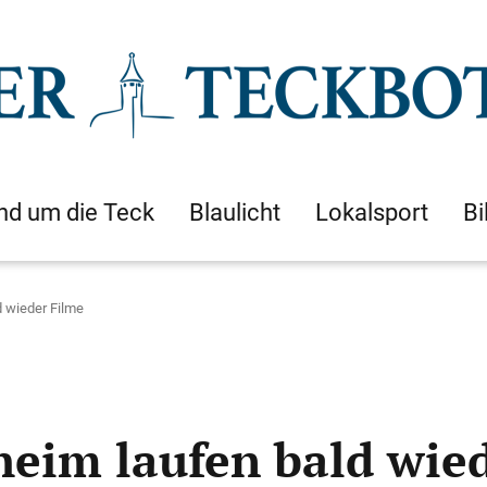
nd um die Teck
Blaulicht
Lokalsport
Bi
d wieder Filme
heim laufen bald wie