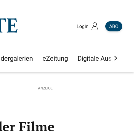
Login
ABO
ldergalerien
eZeitung
Digitale Ausgaben
der Filme