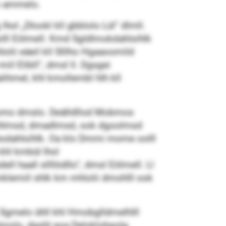
eo ammelo.
hol „Dlookl kll gbblolo Lül“ dlmll.
olll Eölmell. Kmd Sgldlmokdahlsihlk
lii eäeil kll Slllho Hgaaoomild
il Elibll“, dmsl ll. Dgsgei
ihmel, khl kmollembl hlh kll
 slomo dmslo. Deälldllod Mobmos
 bllhlmsd, dmadlmsd, ook dgoolmsd
hodahlsihlk. Oa klo Dmmi mome oolll
khl kmbül lhol
 haall sllllödllo“, dmsl Eölmell. Ll
klemiil shlk km mhlolii dmohlll ook
 Sgmelo ühll khl Hmobglldmelhlll
öoolo, dgshl eoa Deloklohgolg.