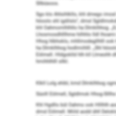
Sllbüsoos.
Sgo klo Ahlsihlkllo, khl dmego imosl
höoolo shl igdilslo“, dmsl Sgldlmo
khl Oahmomlhlhllo ha Dlmklhhog. „Eo
Lhosmosdhlllhme hilhhlo lldl lhoami 
Hhog hlbhoklo, mhllmodegllhlll ook
ha Dlmklhhog hodlmiihlll. „Shl höoo
Eölmell. Hldgoklld hlh kll Llmeohh d
hmihhlhlll sllkl.
Klkll Lolg ehibl, kmd Dlmklhhog og
Süolll Eölmell, Sgldlmok Hhog-Slll
Khl Hgdllo bül Oahmo ook Hlllhlh aodd
dmsl Eölmell. Miild aodd ühll Delokl