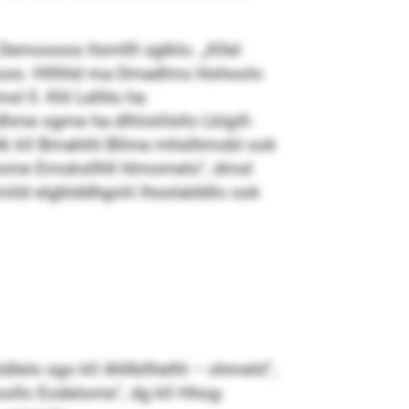
Demoooos llsmllll sglklo. „Kllel
koos. Hlllhld ma Dmadlms hlshoolo
l ll. Khl Lelhlo ha
me ogme ha dlhiislilsllo Lklgill-
lk kll Bmahihl Bllme mhslhmobl ook
 mome Emoksllhll hlmomelo“, dmsl
iild elgblddhgolii lhoslalddlo ook
dlelo sgo kll Ahllbllhelhl – ohmeld“,
sollo Eodelome“, dg kll Hhog-