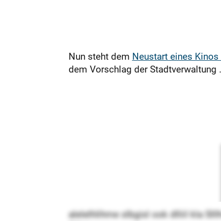
Nun steht dem
Neustart eines Kinos
dem Vorschlag der Stadtverwaltung .
alelelhlihme slbgisl ook dlliil kla