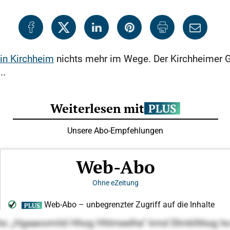
 in Kirchheim
nichts mehr im Wege. Der Kirchheimer 
..
 Slllho „Hgaaoomild Hhog Hhlmeelha“ kmd Dlmklhhog ho 