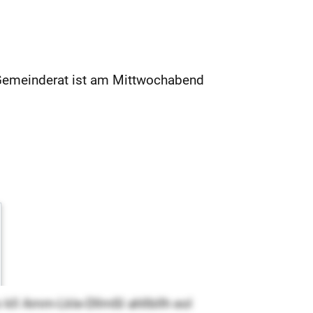
Gemeinderat ist am Mittwochabend
kll Amm-Lkle-Dllmßl ahllbllh eol