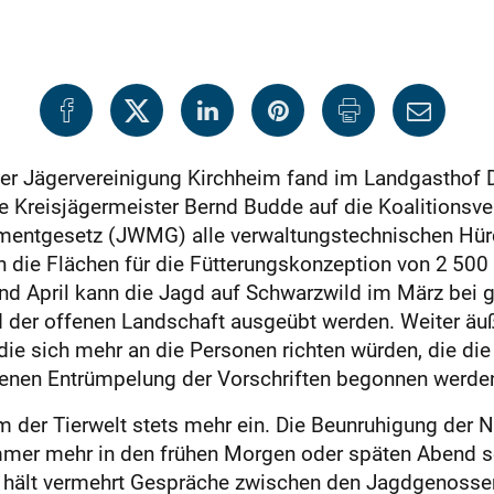
r Jägervereinigung Kirchheim fand im Landgasthof De
 Kreisjägermeister Bernd Budde auf die Koalitionsve
entgesetz (JWMG) alle verwaltungstechnischen Hürde
ch die Flächen für die Fütterungskonzeption von 2 500
nd April kann die Jagd auf Schwarzwild im März bei 
er offenen Landschaft ausgeübt werden. Weiter äuß
 die sich mehr an die Personen richten würden, die d
henen Entrümpelung der Vorschriften begonnen werde
er Tierwelt stets mehr ein. Die Beunruhigung der Na
immer mehr in den frühen Morgen oder späten Abend so
e hält vermehrt Gespräche zwischen den Jagdgenosse