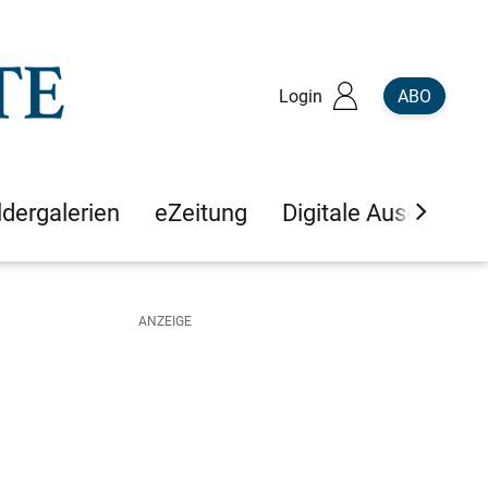
Login
ABO
ldergalerien
eZeitung
Digitale Ausgaben