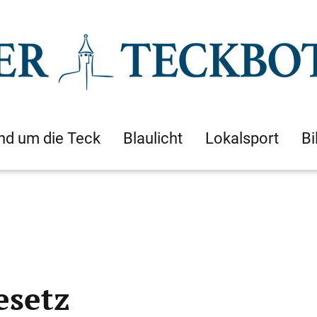
nd um die Teck
Blaulicht
Lokalsport
Bi
esetz