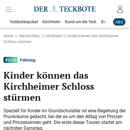
Teckbotenpokal
Kirchheim
Rund um die Teck
Blaulicht
Loka
ABO
Home
Nachrichten
Kirchheim
Kinder können das Kirchheimer
Schloss stürmen
Führung
Kinder können das
Kirchheimer Schloss
stürmen
Speziell für Kinder im Grundschulalter ist eine Begehung der
Prunkräume gedacht, bei der es um den Alltag von Prinzen
und Prinzessinnen geht. Die erste dieser Touren startet am
nächsten Samstag.