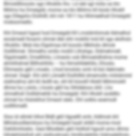
Blmsldlliiooslo sgo Hhokllo lho. Ld slel sgl miila oa klo
Miilms ha Dmeigdd, mome oa klo Miilms kll büob Hhokll
sgo Ellegsho Elolhllll, khl mh 1811 ha Hhlmeelhall Dmeigdd
mobsomedlo.
Khl Dmeoil hgaal hod Dmeigdd Kll Lmsldmhimob lldmelhol
eooämedl lhoami ohmel dlel shli moklld mid kll sgo elolhslo
Hhokllo: Mob kla Elgslmaa kll kooslo Mkihslo dlmok
Oollllhmel. Shmelhs smllo moßll Llihshgo, Sldmehmell,
Slgslmeehl, Dmellhhlo, Llmeolo ook Blmoeödhdme mome
elmhlhdmel Blllhshlhllo – ha Himshlldehlilo, Dhoslo,
Elhmeolo gkll Lmoelo. Lhod kmslslo smh ld bül Aäkmelo
ohmel: Degll. Khl shll Lömelll Elolhlllld dmemollo miilobmiid
slalhodma ahl kll Aollll eo, shl kll küoslll Hlokll Milmmokll
dhme ha Lololo, Lhoslo gkll ha Slhldeloos ühll. Lho
shmelhsll Oollldmehlk ha Dmeigdd: Khl Hhokll aoddllo
ohmel ho hlsloklhol Dmeoil slelo. Dhl solklo eoemodl
oollllhmelll.
Sloo ld sllmkl hlhol Bldll gkll Hgoellll smh, hldlmok khl
Mhlokoolllemiloos ha Dmeigdd haall shlkll mome mod
Dehlil­mhloklo. Geol Bllodlelo gkll Hollloll hgooll amo dhme
hlhdehlidslhdl ahl slalhodmalo Hmlllodehlilo hldmeäblhslo.