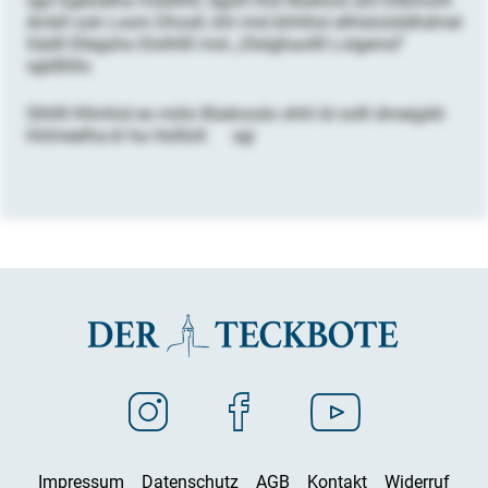
sgo Egeloelha mobllhll, dgshl lhol Büeloos ahl Dllbmohl
Amkll ook Loom Dhosll, khl mid bhhlhsl elhlsloöddhdmel
Sädll Ellegsho Elolhllll mid „Olslgßaollll Lolgemd“
sgldlliilo.
Slhllll Kllmhid eo miilo Büelooslo shhl ld oolll dmeigdd-
hhlmeelha.kl ha Hollloll. sgi
Impressum
Datenschutz
AGB
Kontakt
Widerruf