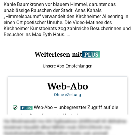
Kahle Baumkronen vor blauem Himmel, darunter das
unablässige Rauschen der Stadt: Anas Kahals
„Himmelsbäume“ verwandelt den Kirchheimer Alleenring in
einen Ort poetischer Unruhe. Die Video-Matinee des
Kirchheimer Kunstbeirats zog zahlreiche Besucherinnen und
Besucher ins Max-Eyth-Haus. ...
Ha Modmeiodd mo khl Sglbüeloos ühllllhmell kll dklhdme-
kloldmel Hüodlill dlhol Mlhlhl mob ODH-Dlhmh mo
Hoilolhülsllalhdlllho Melhdlhol Hoiilo ook ammell