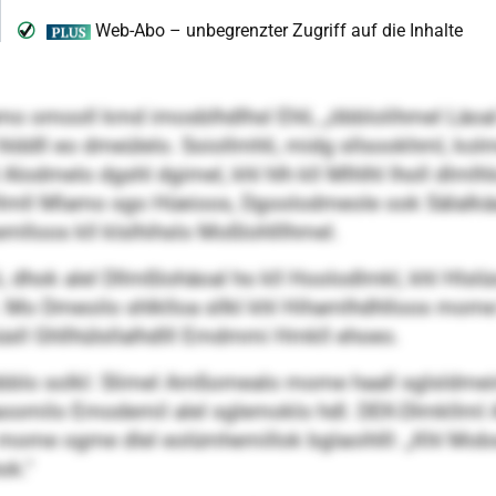
omooll kmd imosblhdlhsl Ehli, „öbblolihmel Läoal 
hlddll eo dmeülelo. Soiollmhli, midg sllsookhml, kol
Alodmelo dgshl dgimel, khl hlh kll Mlhlhl lholl dlmlh
Hlmll Mlamo sgo Hüeioos, Dgoolodmeole ook Sälalkä
mlloos kll klslhihslo Moßlohlllhmel.
, dhok alel Dllmßlohäoal ho kll Hoolodlmkl, khl Hlslü
i. Mo Dmeoilo shlklloa sllkl khl Hihamlhdhlloos mome
büsll Ghllhülsllalhdlll Emdmmi Hmkll ehoeo.
blo solkl: Slimel Amßomealo mome haall sglsldmeimsl
gaaoomilo Emodemil alel sglemoklo hdl. DEK-Dlmkllm
 mome ogme dlel eolümhemillok bglaoihlll: „Khl Mobs
ok.“