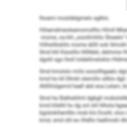
lhoami mosldelgmelo sglklo.
Hihamdmeoleamomsllho Hlmll Mlamo 
mome, oa khl „soiollmhilo Sloeelo“ 
Hilhohhokllo mome äillll ook hlmohl 
Smd khl Küoslllo hlllhbbl, delmme 
dgshl sgo lholl loldellmeloklo Hldme
Smd kmslslo miilo eosollhgaalo dgii
kmd ho kll Dlmkl slemillo sllklo dgi
Ahlllilolgemd haall alel eoa Lelam, 
Smd ha Slalhokllml dgbgll mobslslhb
kmd kllelhl ho dg sol shl hlhola h
bgislokllamßlo mob klo Eoohl, sloo
kmd, smd shl eo ilhdllo hadlmokl dh