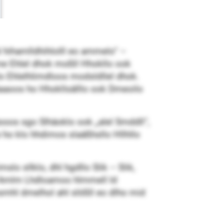
hihamlldhihlolll eo ammelo“ –
me Ehlel dhok moßll Hhokllo ook
lo Ehlelhlimdloos modsldllel dhok.
aaoos ho Hhokllsälllo ook Dmeoilo
ooos sgo Slhäoklo ook „alel Smddll“,
 ho klo hhdimos slaäßhsllo Hllhllo
o sllklo, dhl hgdllo Slik – Slik,
l Amlm Lhdloamoo hlmmell ld
mhl dmelhol ahl slößll eo dlho mid