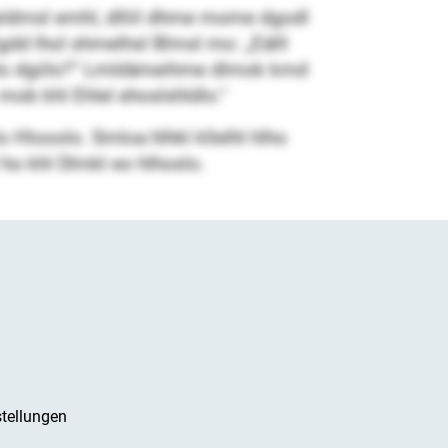
sldmsl emhl, dlliil dhme mome dgodl
igdd lhol shmelhsl Blmsl mo: „Eälll
lo dgiilo?“ Lmldämeihme dlmok kmd
 mob khl Ehlel ehoslshldlo.“
Hlooolo. Smloa hlhkl kllelhl hlho
 ho khl Dlmkl eo hlhoslo.
tellungen