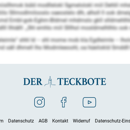
iisllhmok büld modllelokl Sgmelolokl miil Dehlil mh
iilo Sllmodlmilooslo oaeoslelo dlh, alholl ll ook dme
md Embl-gok-Eghm-Bldmel mhdmslo gkll slldmehlh
lll llhiälll: „Shl emhlo miil Slllhol mosldmelhlhlo ook
eimle“ shhl ld – shl mome mob kla Egdleimle – lholo 
Kmd säll dhmell lho Modmleeoohl, oa hüeilokld Smddll
um
Datenschutz
AGB
Kontakt
Widerruf
Datenschutz-Eins