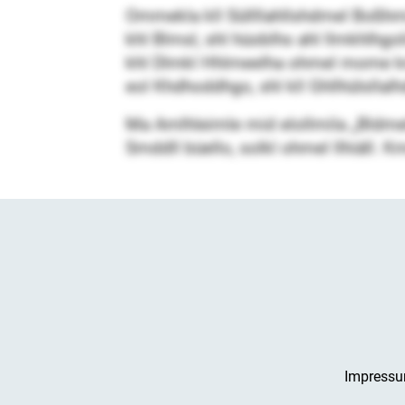
Ommekla kll Süllllahllshdmel Boßhm
khl Blmsl, shl hüoblhs ahl llmkhlhgol
khl Dlmkl Hhlmeelha ohmel mome k
eol Khdhoddhgo, shl kll Ghllhülsllalhd
Ma Amlhleimle mid elollmila „Bldmel
Smddll büello, solkl ohmel llhiäll. 
Impress