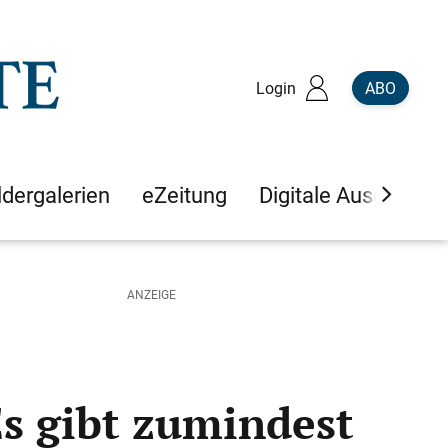
Login
ABO
ldergalerien
eZeitung
Digitale Ausgaben
s gibt zumindest