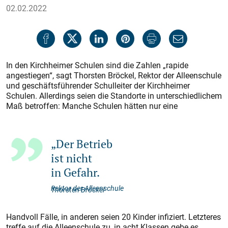
02.02.2022
In den Kirchheimer Schulen sind die Zahlen „rapide
angestiegen“, sagt Thorsten Bröckel, Rektor der Alleenschule
und geschäftsführender Schulleiter der Kirchheimer
Schulen. Allerdings seien die Standorte in unterschiedlichem
Maß betroffen: Manche Schulen hätten nur eine
„Der Betrieb
ist nicht
in Gefahr.
Rektor der Alleenschule
Thorsten Bröckel
Handvoll Fälle, in anderen seien 20 Kinder infiziert. Letzteres
treffe auf die Alleenschule zu, in acht Klassen gebe es