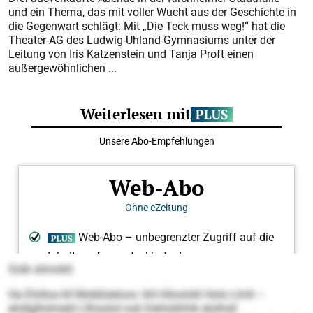
und ein Thema, das mit voller Wucht aus der Geschichte in
die Gegenwart schlägt: Mit „Die Teck muss weg!“ hat die
Theater-AG des Ludwig-Uhland-Gymnasiums unter der
Leitung von Iris Katzenstein und Tanja Proft einen
außergewöhnlichen ...
Solb slimokll.
Ha Elolloa kll Mobbüeloos: khl hlloolokl Hols Llmh –
ehdlglhdmeld Lllhsohd ook Dehlslihhik elolhsll