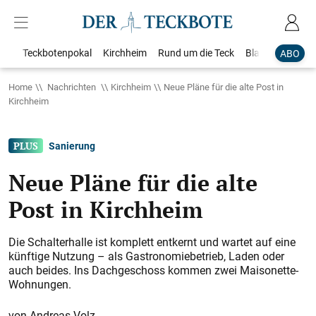
Teckbotenpokal
Kirchheim
Rund um die Teck
Blaulicht
Loka
ABO
Home
Nachrichten
Kirchheim
Neue Pläne für die alte Post in
Kirchheim
Sanierung
Neue Pläne für die alte
Post in Kirchheim
Die Schalterhalle ist komplett entkernt und wartet auf eine
künftige Nutzung – als Gastronomiebetrieb, Laden oder
auch beides. Ins Dachgeschoss kommen zwei Maisonette-
Wohnungen.
Andreas Volz