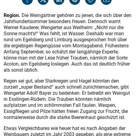
Region.
Die Weingärtner gehören zu jenen, die sich über den
Jahrhundertsommer besonders freuen. Dennoch warnt
Werner Kauderer, Wengerter aus Weilheim: „Nicht nur die
Sonne macht‘s!“ Was fehlt, ist Wasser. Deshalb war man
rund um Egelsberg und Limburg ausgesprochen froh über
die ergiebigen Regengüsse vom Montagabend. Frühestens
Anfang September, so schätzt der langjährige Experte,
könne man mit der Lese früher Trauben, nämlich der Sorte
Acolon, am Egelsberg loslegen. Auch das ist deutlich früher
als sonst üblich.
Regen sei gut, aber Starkregen und Hagel könnten den
zurzeit „super Bestand“ auch schnell zunichtemachen, gibt
Wengerter Adolf Bayer zu bedenken. Er betreibt ein Weingut
in Esslingen-Rüdern. Die Trauben könnten nämlich
aufplatzen und im schlimmsten Fall faulen. Wespen,
Essigfliegen und Pilze hätten freien Zugang zur Frucht, die
normalerweise durch die starke Beerenhaut geschützt ist.
Etwas Vergleichbares wie heuer hat es nach Angaben der
Weinbauern zuletzt im Jahr 2003 gegeben, als eine extreme