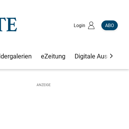
Login
ABO
ldergalerien
eZeitung
Digitale Ausgaben