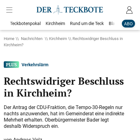
Teckbotenpokal
Kirchheim
Rund um die Teck
Blaulicht
Loka
ABO
Home
Nachrichten
Kirchheim
Rechtswidriger Beschluss in
Kirchheim?
Verkehrslärm
Rechtswidriger Beschluss
in Kirchheim?
Der Antrag der CDU-Fraktion, die Tempo-30-Regeln nur
nachts anzuwenden, hat im Gemeinderat eine indirekte
Mehrheit erhalten. Oberbürgermeister Bader legt
deshalb Widerspruch ein.
Andreas Volz