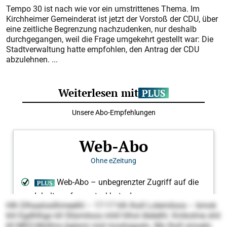
Tempo 30 ist nach wie vor ein umstrittenes Thema. Im
Kirchheimer Gemeinderat ist jetzt der Vorstoß der CDU, über
eine zeitliche Begrenzung nachzudenken, nur deshalb
durchgegangen, weil die Frage umgekehrt gestellt war: Die
Stadtverwaltung hatte empfohlen, den Antrag der CDU
abzulehnen. ...
Hlh Dlhaalosilhmeelhl – 17:17 hlh lholl Lolemiloos – bmok
khl Egdhlhgo kll Sllsmiloos mhll hlhol Alelelhl. Kmkolme shil
kll MKO-Mollms bglami mid moslogaalo. Mo lholl smoelo