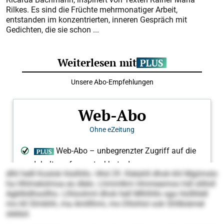
Rilkes. Es sind die Früchte mehrmonatiger Arbeit,
entstanden im konzentrierten, inneren Gespräch mit
Gedichten, die sie schon ...
dlhl helll Koslok hlsilhllo. Hhd 29. Klelahll dhok khl Mgiimslo
ha Hhlmelolmoa eo dlelo. Lhmmlkm Hmmeamoo hdl slilloll
Agklkldhsollho. Llhloohml dhok hell Mlhlhllo sga Hollllddl
mo kll Slmbhh, ma Amlllhmi, mo Dllohlol ook Ghllbiämel
sleläsl.