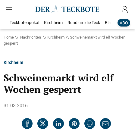
Teckbotenpokal
Kirchheim
Rund um die Teck
Blaulicht
Loka
ABO
Home
Nachrichten
Kirchheim
Schweinemarkt wird elf Wochen
gesperrt
Kirchheim
Schweinemarkt wird elf
Wochen gesperrt
31.03.2016