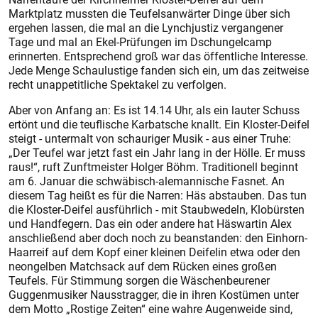
Marktplatz mussten die Teufelsanwärter Dinge über sich
ergehen lassen, die mal an die Lynchjustiz vergangener
Tage und mal an Ekel-Prüfungen im Dschungelcamp
erinnerten. Entsprechend groß war das öffentliche Interesse.
Jede Menge Schaulustige fanden sich ein, um das zeitweise
recht unappetitliche Spektakel zu verfolgen.
Aber von Anfang an: Es ist 14.14 Uhr, als ein lauter Schuss
ertönt und die teuflische Karbatsche knallt. Ein Kloster-Deifel
steigt - untermalt von schauriger Musik - aus einer Truhe:
„Der Teufel war jetzt fast ein Jahr lang in der Hölle. Er muss
raus!“, ruft Zunftmeister Holger Böhm. Traditionell beginnt
am 6. Januar die schwäbisch-alemannische Fasnet. An
diesem Tag heißt es für die Narren: Häs abstauben. Das tun
die Kloster-Deifel ausführlich - mit Staubwedeln, Klobürsten
und Handfegern. Das ein oder andere hat Häswartin Alex
anschließend aber doch noch zu beanstanden: den Einhorn-
Haarreif auf dem Kopf einer kleinen Deifelin etwa oder den
neongelben Matchsack auf dem Rücken eines großen
Teufels. Für Stimmung sorgen die Wäschenbeu­rener
Guggenmusiker Nausstragger, die in ihren Kostümen unter
dem Motto „Rostige Zeiten“ eine wahre Augenweide sind,