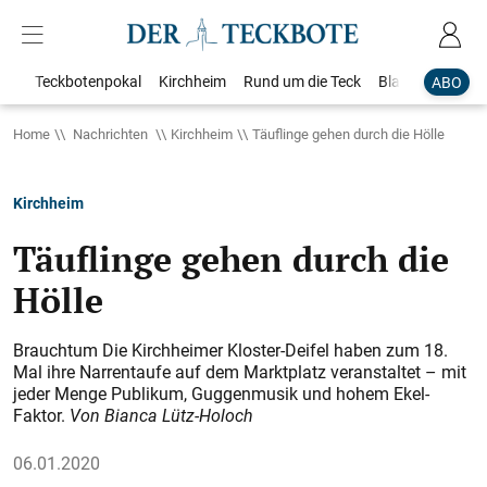
Teckbotenpokal
Kirchheim
Rund um die Teck
Blaulicht
Loka
ABO
Home
Nachrichten
Kirchheim
Täuflinge gehen durch die Hölle
Kirchheim
Täuflinge gehen durch die
Hölle
Brauchtum Die Kirchheimer Kloster-Deifel haben zum 18.
Mal ihre Narrentaufe auf dem Marktplatz veranstaltet – mit
jeder Menge Publikum, Guggenmusik und hohem Ekel-
Faktor.
Von Bianca Lütz-Holoch
06.01.2020