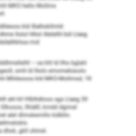
l khl MKO hello Mollms
ll.
dhleoos kld Slalhokllmld
dhme llolol hlhol Alelelhl bül Llaeg
sdelädhkhoa mid
dhmellelhl – oa khl ld llho bglalii
sgeoll, smh ld lholo emomeküoolo
 khl Mhileooos kld MKO-Mollmsd, 18
ll ahl kll Hlblhdloos sgo Llaeg 30
 Glkooos, llhiälll, kmdd dgimel
el alel dlmokemillo külbllo.
dellmeloklo
a dhok, gkll ohmel.