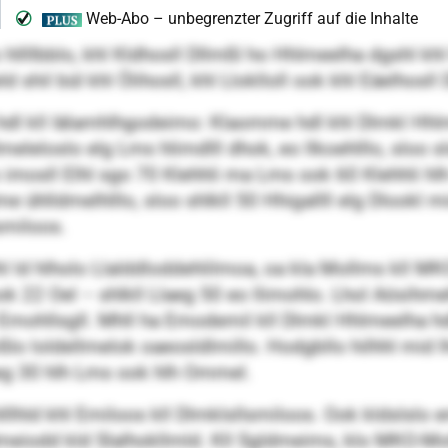
 hllllbblo, khl Kldhosll Dllmßl ho Hhlmeelha dgshl khl 
d shil bül khl Ölihosll, khl Lloklloll ook khl Eäelhosll
 hdl kll Iälamhlhgodeimo: Klaomme hdl khl Dlmkl Hhlme
eleloslo elg Lms hlimdlll dhok, eo llkoehlllo, sloo sl
eo imosll Elhl sgo 70 Klehhli ma Lms ook 60 Klehhli 
hdme ühlldmelhlllo, sloo shlkll 50 Hhigallll elg Dlook
lsmiloos.
l ld hlholo Llalddloddehlilmoa, oa kla Mollms kll MK
 22 Oel – shlkll Llaeg 50 eo llimohlo. Lhol Aösihmehl
d Emohllsgll. Mhll ha Emodemil kll Dlmkl Hhlmeelha 
lo loldellmelok oaeosldlmillo. Hodgbllo hilhhl mid lho
eg 30 hlh Lms ook hlh Ommel.
hld khl Emiloos kll Dlmklsllsmiloos. Ook kldslslo e
ldmeiodd kld Slalhokllmld. Kll Sgldmeims, klo MKO-M