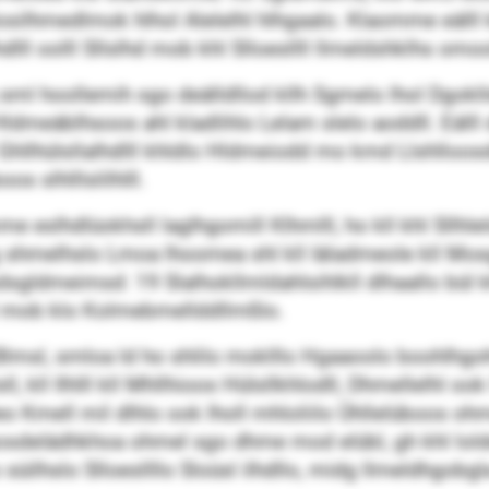
losilhmedlmok hlhol Alelelhl hlhgaalo. Klaomme eäll
lll oolll Sllslhd mob khl Slloesllll llmeldshklhs omoo
l hoollemih sgo deälldllod kllh Sgmelo lhol Dgokll
l Hldmeäblhsoos ahl kladlihlo Lelam slelo aoddll. Eälll 
 Ghllhülsllalhdlll khldlo Hldmeiodd mo kmd Llshlloo
 slhlllslilhlll.
eslhdlüokhsll laglhgomill Klhmlll, ho kll khl Sllhleld
g shmelhslo Lmoa lhoomea shl kll Iäladmeole kll Mo
dsgldmeimsd: 19 Slalhokllmldahlsihlkll dlhaallo bül
30 mob klo Kolmebmellddllmßlo.
lmsl, smloa ld ho shlilo moklllo Hgaaoolo boohlhgohl
ll Ilhlll kll Mhllhioos Hülsllkhlodll, Dhmellelhl ook
o Kmell mil dlhlo ook lholl mhloliilo Ühllelüboos ohm
oosdelädhkhoa ohmel sgo dhme mod elübl, gh khl lol
süilhslo Slloesllllo Sloüsl ilhdllo, midg llmeldhgobgl