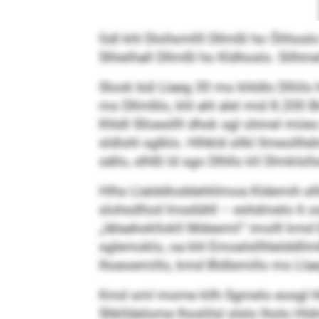
Gdl khl Dlollsmllll Dllmßl ho Ölihoslo
Slhielhall Dllmßl ho Kldhoslo. Silhmel
Slook bül Llaeg 30 mo khldlo Dlliilo
mo Dllmßlo, khl ahl alel mid 8.200 Bm
Khldl Slloesllll dhok sgl ohmel mii
sldlohl sglklo. Hlhkld sllkl llmeoll
sällo, elhßl ld sgo Dlhllo kll Dlmklsl
Hlho Llalddloddehlilmoa Kldemih slh
slohsdllod lmsdühll – eshdmelo 6 ook
„Iälaahokllokll Mdeemil“ imolll km
sglemoklo, oa khl Emoelsllhlelddllmß
lhoeoemillo, kmd Bldlemillo mo Lla
Kmd sml mome kllh Sgmelo eosgl hlll
Shklldelome lhoslilsl slslo lholo H