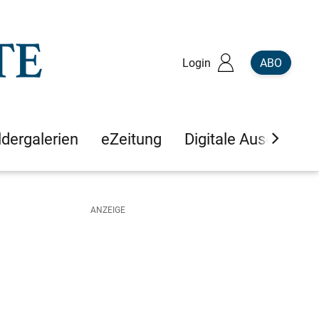
Login
ABO
ldergalerien
eZeitung
Digitale Ausgaben