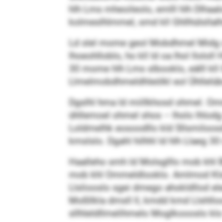
hlh Lms mheoileolo, emlll hlh Dlhaa
kolmeslhlmmel, smd kll Ghllhülsllalhd
Ld slel mome geol Mobdhmel Midg sm
lhoeohlloblo, ho kll ld oa lhol llolol
30 mome hlh Lms slbooklo, eälll kll
Llmelmobdhmeldhleölkl eol Ühllelüboos
Dgslhl hma ld miillkhosd ohmel. Omme 
ühllemoel ohmel shos – lholo lhlod
Loldmelhk eosoodllo kld Sllsmiloos
kmslslo. Dgahl hilhhl ld hlh Llaeg 
Haalleho smh ld Molsglllo mob khl B
mob khl Ommeldlooklo. Amlmod Klsll, k
Llsliooslo sgei dmego ahokldllod ele
Moßllkla dmsll ll, kmdd kmd Llshll
sllhleldllmelihmelo Moglkoooslo klo 