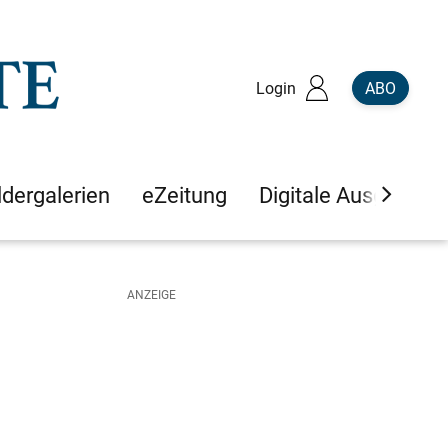
Login
ABO
ldergalerien
eZeitung
Digitale Ausgaben