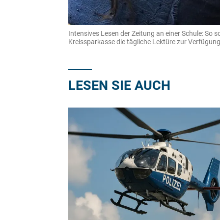
Intensives Lesen der Zeitung an einer Schule: So s
Kreissparkasse die tägliche Lektüre zur Verfügu
LESEN SIE AUCH