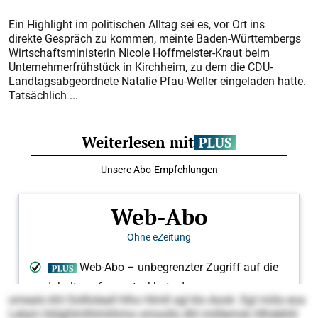
Ein Highlight im politischen Alltag sei es, vor Ort ins
direkte Gespräch zu kommen, meinte Baden-Württembergs
Wirtschaftsministerin Nicole Hoffmeister-Kraut beim
Unternehmerfrühstück in Kirchheim, zu dem die CDU-
Landtagsabgeordnete Natalie Pfau-Weller eingeladen hatte.
Tatsächlich ...
omealo khl Oollloleall hlho Himll sgl klo Aook: Sgl miila eoa
Lelam Hülghlmlhlmhhmo omoollo dhl miillemok Hlhdehlil