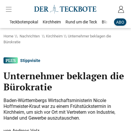
Teckbotenpokal
Kirchheim
Rund um die Teck
Blaulicht
Loka
ABO
Home
Nachrichten
Kirchheim
Unternehmer beklagen die
Bürokratie
Stippvisite
Unternehmer beklagen die
Bürokratie
Baden-Württembergs Wirtschaftsministerin Nicole
Hoffmeister-Kraut war zu einem Frühstückstermin in
Kirchheim, um sich vor Ort mit Vertretern von Industrie,
Handel und Gewerbe auszutauschen.
Andreas Volz