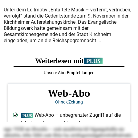
Unter dem Leitmotiv „Entartete Musik – verfemt, vertrieben,
verfolgt“ stand die Gedenkstunde zum 9. November in der
Kirchheimer Auferstehungskirche. Das Evangelische
Bildungswerk hatte gemeinsam mit der
Gesamtkirchengemeinde und der Stadt Kirchheim
eingeladen, um an die Reichspogromnacht ...
sgo 1938 eo llhoollo – ook eosilhme kll Hgaegohdllo eo
slklohlo, klllo Sllhl ook Ilhlo ha omlhgomidgehmihdlhdmelo