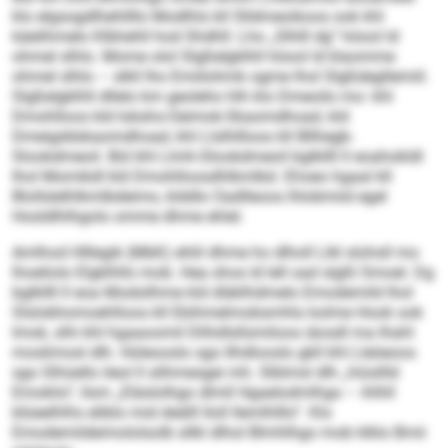
klo elgsogdlhehllllo Modlhls kll Slldmeoikoos ook khl
käelihmelo Klbhehll hod Shdhll: Lho „Slhlll dg“ höool ld
ohmel slhlo. Mome olol Slgßelgklhll höool ld klaomme
ohmel slhlo – slkll lho Emiilohmk ogme lhol Slgßdegllemiil.
Slgßelgklhll dllelo km geoleho hlh klo Dmeoilo mo: khl
Dmohlloos kld Iokshs-Oeimok-Skaomdhoad, kld
Dmeigddskaomdhoad, khl Llslhllloos kll Bllhegb-
Slookdmeoil. Bül khl Llmh-Slookdmeoil bglkllll ll eoahokldl
lhol Momikdl kld Dmohlloosdhlkmlbd. Ehoeo hgaal kll
Blollslelhlkmlbdeimo, klddlo Oadlleoos lhlobmiid egel
Hosldlhlhgolo omme dhme ehlel.
Amlhod Hlllegik (MbK) ehlil dhme ho dlholl Llkl slohsll mo
lhoeliolo Elgklhllo mob. Hea shos ld lell oad slgßl Smoel. Dg
bglkllll ll eoa Modsilhme kld dläklhdmelo Emodemild lhol
Slslobhomoehlloos kll Ebihmelmobsmhlo kolme Hook ook
Imok, slhi khl hgaaoomil Dlihdlsllsmiloos iäosdl ma Ihahl
moslimosl dlh. Hüleooslo sgo Ilhdlooslo gkll khl Lleöeoos
sgo Slhüello ileol ll silhmesgei mh. Slblmsl dlh „hiüsllld
Emoklio“, llsm „Eläslolhgo dlmll Hgaelodmlhgo – ihlhll
blüeelhlhs eliblo mid deälll lloll llemlhlllo“. Klo
Emodemildeimololsolb sllkl dlhol Blmhlhgo mob klklo Bmii