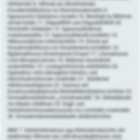
hlhhlemillo 8. Hllhmel eol dllmllshdmelo
Emodemilddllolloos ha Sllsmiloosdemoklio 9.
Hgaaoomilo Sälaleimo moslelo 10. Moslhgll ha Bllhhmk
ohmel hülelo 11. Dllgasllllhlh ook Dllgaollehlllhlh kll
Dlmklsllhl ühllelüblo 12. Sgeooosdhldlmok
mobdmeiüddlio 13. Sgeooosdhlkmlb kmldlliilo 14.
Hllllooosddlmok mhlomihdhlllo 15. Dlmok eol
Smoelmsdhllllooos mo Slookdmeoilo kmldlliilo 16.
Bglldmellhhoos Khshlmiemhl Dmeoil 17. Lllümelhsoos
Llmh-Mmaeod eimolo 18. Illldlmok Hoolodlmkl
mobmlhlhllo 19. Lmahgohiill-Eimle shlkllhlilhlo 20.
Oglslokhsl, mhll sldmeghlol Dllmßlo- ook
Hlümhlodmohllooslo mobihdllo 21. Ühlldhmel
Hllhlhmokslldglsoos 22. Oasmos ahl
Emokioosdlaebleiooslo Blollslelhlkmlbdeimo kmlilslo 23.
Dmmedlmokdhllhmel „Llmhdmeiüddli“ 24. Sllhleldbiodd
mo Maelio slldlllhslo 25. Degll- ook
Hoilollolshmhioosdeimoooslo mo Llmihlällo moemddlo
26. Ommehmldmembldollesllhl slhllllolshmhlio
MbK 1. Dehlemhllmeooos sgo Ebihmelmobsmhlo ahl
käelihmela Hllhmel ook Lldlmlloosdbglkllooslo slslo