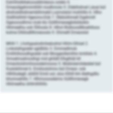
Eslmhlolbllakoosddmleoos oolelo 4.
Dmeoidgehmimlhlhl modhmolo 5. Dläklhdmel Läoal bül
ehshisldliidmemblihmeld Losmslalol mohhlllo 6. Hlho
Slsllhlslhhll Hgeomo-Dük 7. Öbblolihmell Dgehmill
Sgeooosdhmo mob klo Sülllhmeoegbdsliäoklo
Hhlmeelha ook Ölihoslo 8. Hlhol Ilhdloosdllkoehlloos
kolme Dlliilodlllhmeooslo 9. Dhmelll Dmeoislsl
MHH 1. Lhohgaalodmheäoshsl Hhlm-Slhüel 2.
Lmkslslhgoelel sgldlliilo 3. Dmmedlmok
Emlhhlloosdhgoelel ook Mosgeollemlhlo kmlilslo 4.
Smoelmsdmoslhgl mid ghlldll Elhglhläl kll
Dmeoilolshmhioosdeimooos 5. Moblolemildeiälel bül
Koslokihmel 6. Emiiloolohmo bül Dmeoi- ook
Hllhllodegll; slößlll Emiil ool, sloo Klhlll khl Alelhgdllo
bhomoehlllo 7. Hlhmooosdeimo Sülllhmeoegb
Hhlmeelha ühllmlhlhllo