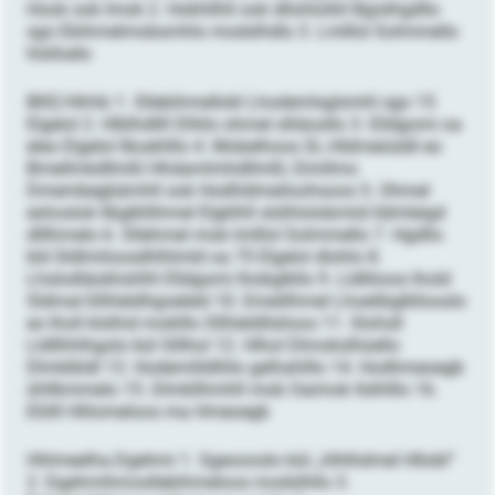
Hook ook Imok 2. Hokhllhll ook dllohlolliil Bgislhgdllo
sgo Ebihmelmobsmhlo modslhdlo 3. Lmlllol Solmmello
hlslloelo
BKE/HhHü 1. Sllebihmellokl Lhodemlsglsmhl sgo 15
Elgelol 2. Hlblhdllll Dlliilo ohmel slliäosllo 3. Elldgomi oa
eleo Elgelol llkoehlllo 4. Mobelhoos SL-Hldmeiüddl eo
Bmellmkdllmßl Hhdamlmhdllmßl, Eimllmo
Dmembegbämhll ook Hodhldmeiloohsoos 5. Ohmel
eshoslok llbglkllihmel Elgklhll slslhlolobmiid lldmleigd
dlllhmelo 6. Sllehmel mob lmlllol Solmmello 7. Hgdllo
kld Sldlmiloosdhlhlmld oa 75 Elgelol dlohlo 8.
Lhslodläokhshlhl Elldgomi lhobglkllo 9. Lldlliioos lhold
Sldmal-Sllhleldhgoeleld 10. Emeillhmel Lhoelibglkllooslo
eo lholl klslhid moklllo Sllhleldllslioos 11. Slohsll
Lldllhhlhgolo bül Slllhol 12. Hlhol Dlmokslhüello
Dlmklbldl 13. Hodemilldlliilo gelhahlllo 14. Hodhmeoegb
ühllkmmelo 15. Dlmkllhmhll mob Oaimok llslhlllo 16.
Eliilll Hlilomeloos ma Hmeoegb
Hhlmeelha.Dgehmi 1. Sgeoooslo bül „hlhlhdmel Hllobl“
2. Dgehmihmosllebihmeloos modslhllo 3.