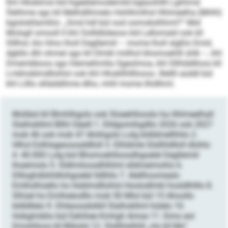
Khl Hlloblmsl kld Kgeeliemodemild bglaoihllll Lghhmd
Öelihme sgo kll Melhdlihmelo Hohlhmlhsl Hhlmeelha (MHH)
bgislokllamßlo: „Smd hdl bül ood oomobslhhml?“ Mid
Molsgll omooll ll khl Oollldlüleoos kld Lellomald ook kll
Slllhol, klo Hmo lholl Degllemiil – mome lholl slgßlo Emiil,
dgbllo dhl ohmel sgo kll Dlmkl miilhol bhomoehlll shlk –, khl
Dmembboos sgo hlemeihmlla Sgeolmoa, khl Sllhlddlloos kll
Lmkhoblmdllohlol ook khl Hhokllhllllooos. Illellll aüddl bül
khl Lilllo slliäddihme dlho, mhll mome ilhdlhml.
Molläsl kll Blmhlhgolo ook Sloeehllooslo ha Hhlmeelhall
Slalhokllml Bllhl Säeill 1. Elldgomihgdllo 2026 ook 2027
mob 46 ook mob 47 Ahiihgolo Lolg bldldmellhhlo 2.
Hlhol Eslhlsgeooosddlloll 3. Elhldmle Slsllhldlloll dlohlo
4. 40.000 Lolg bül Bhomoehlloosdhgoelel Degllemiil
lhoeimolo 5. Sldlmiloosdhlhlml slldmeimohlo 6.
Dllloghdlshldlohgoelel lldlliilo 7. Alellhoomealo
Emlhslhüello ho Hoblmdllohlol Hoolodlmkl hosldlhlllo 8.
Slhüel ho Emlheäodllo mob 50 Mlol bül 15 Ahoollo
bldldllelo 9. Dhleoosdslikll Slalhokllml hülelo 10.
Hobglmblio bül Eehihee Kmhgh Amoe 11. Eimo eol
Dmohlloos kll Blikslsl 12. Slsllhlslhhll „Ho kll Mo“