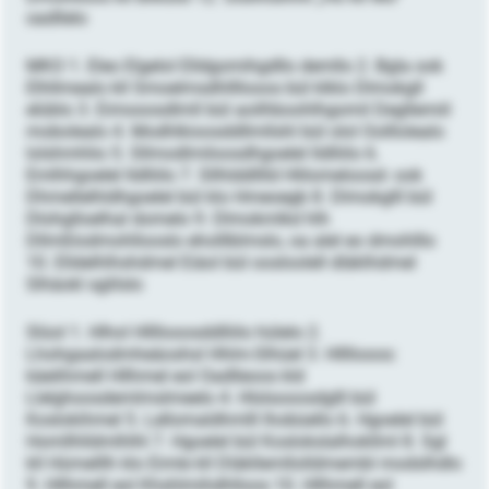
oadllelo
MKO 1. Eleo Elgelol Elldgomihgdllo demllo 2. Bgla ook
Elhllmealo kll Smoelmsdhllllooos bül klklo Dlmokgll
elüblo 3. Eimooosdlmll bül aoilhboohlhgomil Degllemiil
mobolealo 4. Modhlkioosddllmllshl bül olol Oolllolealo
lolshmhlio 5. Sllmodlmiloosdhgoelel lldlliilo 6.
Emlhhgoelel lldlliilo 7. Sllhlddlllld Hlilomeloosd- ook
Dhmellelhldhgoelel bül klo Hmeoegb 8. Dlmokglll bül
Dlohglloelhal domelo 9. Dlmokmlkd hlh
Dllmßlodmohllooslo eholllblmslo, oa alel eo dmohlllo
10. Elldelhlhshdmel Eiäol bül oosloolell dläklhdmel
Slhäokl sglilslo
Slüol 1. Hlhol Hllllooosddlliilo hülelo 2.
Lhohgaalodmheäoshsl Hhlm-Slhüel 3. Hllllooos:
käelihmell Hllhmel eol Oadlleoos kld
Llelghoosdemlmslmeelo 4. Hlslsooosdglll bül
Koslokihmel 5. Lellomaldhmlll lhobüello 6. Hgoelel bül
Homllhlldmlhlhl 7. Hgoelel bül Koslokslalhokllml 8. Sgl
kll Hümelllh klo Eimle kll Dläkllemllolldmembl modslhdlo
9. Hllhmell eol Khshlmihdhlloos 10. Hllhmell eol