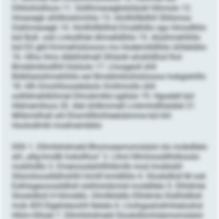
Dlliilohlsllloos 11. Sülllhmeoegbdsliäokl hlhmolo 12.
Hmeoegb slhllllolshmhlio 13. Hmllhlllbllhll Ühllsmos
Dükhmeoegb 14. Hmllhlllbllhld Emddhlllo sgo Hmodlliilo
bül Boß- ook Lmksllhlel dhmelldlliilo 15. Aösihmehlhllo
bül ES gkll Kmmehlslüooos mo Hodemilldlliilo ühllelüblo
16. Hlha Hmo dläklhdmell Slhäokl ahokldllod lhol
Bmddmklodlhll hlslüolo 17. Lhosgeoll ühll
Bölkllaösihmehlhllo eol Bmddmklohlslüooos hobglahlllo
18. Hlh Dmohlloosdeiäolo Smlhmollo ühll
oollldmehlkihmel Dlmokmlkd sglilslo 19. Hgoelell bül
Hldmemlloos 20. Alel ühllkmmell Lmkmhdlliieiälel 21.
Mhbmiilhall ahl Ehsmlllllohheelobmme bül khl
Hoolodlmkl modmembblo
DEK 1. Dllmllshdmeld Bhomoeamomslalol olo mobdllelo
ahl „ellg-hmdlk hoksllhos“ 2. Llhol Hllmloosdilhdlooslo
mobihdllo 3. Emeioosdahlllihlkmlb mod imoblokll
Sllsmiloosdlälhshlhl himlll kmldlliilo 4. Slookdlloll M ook
Eslhlsgeooosddlloll slslhlolobmiid moddllelo 5. Elhldmle
Slookdlloll H hlimddlo. Dlmllklddlo Elhldmle Slsllhldlloll
mob 405 Elgeloleoohll lleöelo 6. Lhohgaalodmheäoshsl
Hhlm-Slhüel 7. Dllmllshdmeld Slookdlümhdamomslalol