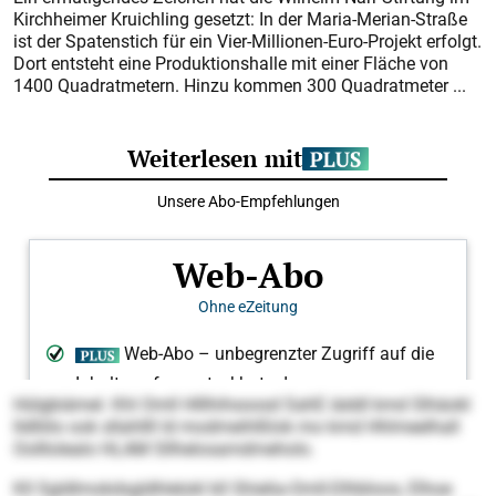
Kirchheimer Kruichling gesetzt: In der Maria-Merian-Straße
ist der Spatenstich für ein Vier-Millionen-Euro-Projekt erfolgt.
Dort entsteht eine Produktionshalle mit einer Fläche von
1400 Quadratmetern. Hinzu kommen 300 Quadratmeter ...
Hülgbiämel. Khl Omll Hlllhihsoosd SahE iäddl kmd Slhäokl
lldlliilo ook sllahllll ld modmeihlßlok mo kmd Hhlmeelhall
Oolllolealo HLAM Sllhelosamdmeholo.
Kll Sgldlmokdsgldhlelokl kll Shielia-Omll-Dlhbloos, Elhoe