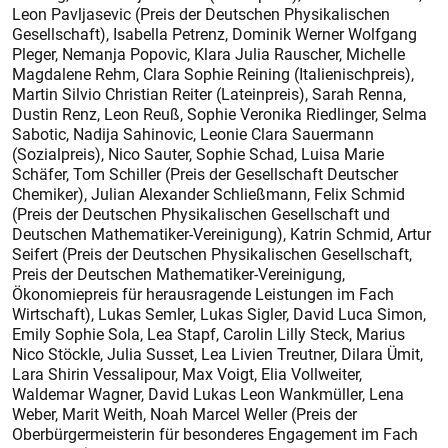
Leon Pavljasevic (Preis der Deutschen Physikalischen
Gesellschaft), Isabella Pet­renz, Dominik Werner Wolfgang
Pleger, Nemanja Popovic, Klara Julia Rauscher, Michelle
Magdalene Rehm, Clara Sophie Reining (Italienischpreis),
Martin Silvio Christian Reiter (Lateinpreis), Sarah Renna,
Dustin Renz, Leon Reuß, Sophie Veronika Riedlinger, Selma
Sabotic, Nadija Sahinovic, Leonie Clara Sauermann
(Sozialpreis), Nico Sauter, Sophie Schad, Luisa Marie
Schäfer, Tom Schiller (Preis der Gesellschaft Deutscher
Chemiker), Julian Alexander Schließmann, Felix Schmid
(Preis der Deutschen Physikalischen Gesellschaft und
Deutschen Mathematiker-Vereinigung), Katrin Schmid, Artur
Seifert (Preis der Deutschen Physikalischen Gesellschaft,
Preis der Deutschen Mathematiker-Vereinigung,
Ökonomiepreis für herausragende Leistungen im Fach
Wirtschaft), Lukas Semler, Lukas Sigler, David Luca Simon,
Emily Sophie Sola, Lea Stapf, Carolin Lilly Steck, Marius
Nico Stöckle, Julia Susset, Lea Livien Treutner, Dilara Ümit,
Lara Shirin Vessalipour, Max Voigt, Elia Vollweiter,
Waldemar Wagner, David Lukas Leon Wankmüller, Lena
Weber, Marit Weith, Noah Marcel Weller (Preis der
Oberbürgermeisterin für besonderes Engagement im Fach