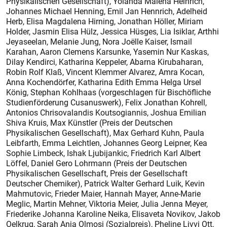
Physikalischen Gesellschaft), Yolanda Malena Heinrich,
Johannes Michael Henning, Emil Jan Hennrich, Adelheid
Herb, Elisa Magdalena Hirning, Jonathan Höller, Miriam
Holder, Jasmin Elisa Hülz, Jessica Hüsges, Lia Isiklar, Arthhi
Jeyaseelan, Melanie Jung, Nora Joëlle Kaiser, Ismail
Karahan, Aaron Clemens Karsunke, Yasemin Nur Kaskas,
Dilay Kendirci, Katharina Keppeler, Abarna Kirubaharan,
Robin Rolf Klaß, Vincent Klemmer Alvarez, Amra Kocan,
Anna Kochendörfer, Katharina Edith Emma Helga Ursel
König, Stephan Kohlhaas (vorgeschlagen für Bischöfliche
Studienförderung Cusanuswerk), Felix Jonathan Kohrell,
Antonios Chrisovalandis Koutsogiannis, Joshua Emilian
Shiva Kruis, Max Künstler (Preis der Deutschen
Physikalischen Gesellschaft), Max Gerhard Kuhn, Paula
Leibfarth, Emma Leichtlen, Johannes Georg Leipner, Kea
Sophie Limbeck, Ishak Ljubijankic, Friedrich Karl Albert
Löffel, Daniel Gero Lohrmann (Preis der Deutschen
Physikalischen Gesellschaft, Preis der Gesellschaft
Deutscher Chemiker), Patrick Walter Gerhard Luik, Kevin
Mahmutovic, Frieder Maier, Hannah Mayer, Anne-Marie
Meglic, Martin Mehner, Viktoria Meier, Julia Jenna Meyer,
Friederike Johanna Karoline Neika, Elisaveta Novikov, Jakob
Oelkrug, Sarah Anja Olmosi (Sozialpreis), Pheline Livvi Ott,