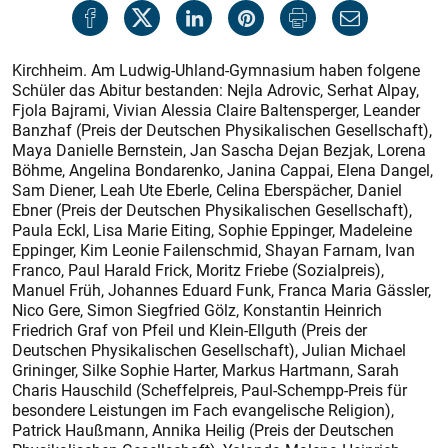
Kirchheim. Am Ludwig-Uhland-Gymnasium haben folgene
Schüler das Abitur bestanden: Nejla Adrovic, Serhat Alpay,
Fjola Bajrami, Vivian Alessia Claire Baltensperger, Leander
Banzhaf (Preis der Deutschen Physikalischen Gesellschaft),
Maya Danielle Bernstein, Jan Sascha Dejan Bezjak, Lorena
Böhme, Angelina Bondarenko, Janina Cappai, Elena Dangel,
Sam Diener, Leah Ute Eberle, Celina Eberspächer, Daniel
Ebner (Preis der Deutschen Physikalischen Gesellschaft),
Paula Eckl, Lisa Marie Eiting, Sophie Eppinger, Madeleine
Eppinger, Kim Leonie Failenschmid, Shayan Farnam, Ivan
Franco, Paul Harald Frick, Moritz Friebe (Sozialpreis),
Manuel Früh, Johannes Eduard Funk, Franca Maria Gässler,
Nico Gere, Simon Siegfried Gölz, Konstantin Heinrich
Friedrich Graf von Pfeil und Klein-Ellguth (Preis der
Deutschen Physikalischen Gesellschaft), Julian Michael
Grininger, Silke Sophie Harter, Markus Hartmann, Sarah
Charis Hauschild (Scheffelpreis, Paul-Schempp-Preis für
besondere Leistungen im Fach evangelische Religion),
Patrick Haußmann, Annika Heilig (Preis der Deutschen