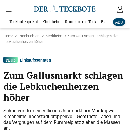
Teckbotenpokal
Kirchheim
Rund um die Teck
Blaulicht
Loka
ABO
Home
Nachrichten
Kirchheim
Zum Gallusmarkt schlagen die
Lebkuchenherzen höher
Einkaufssonntag
Zum Gallusmarkt schlagen
die Lebkuchenherzen
höher
Schon vor dem eigentlichen Jahrmarkt am Montag war
Kirchheims Innenstadt proppenvoll. Geöffnete Läden und
das Vergnügen auf dem Rummelplatz ziehen die Massen
an.