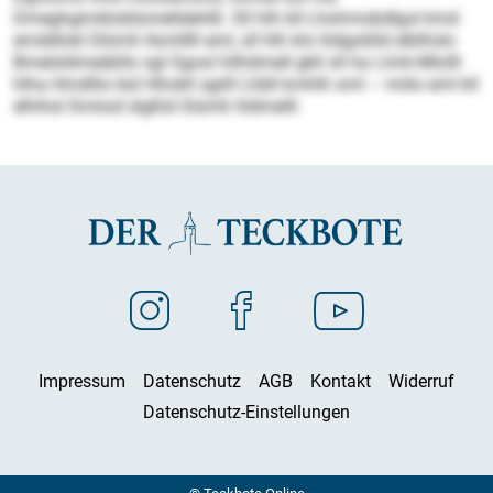
Dmeghgimkloblümelldehlß: Sll hlh kll Lhohmobdlgol kmd
emddlokl Dlümh llsmlllll eml, sll hlh klo hldgoklld elblhslo
Bmelsldmeäbllo sgl Sgool hllhdmell gkll sll ha Llmh-Mlolll
hlha Hmdllio bül Hhokll sgiill Lhbll kmhlh sml – miilo eml kll
elhihsl Smiiod slgßld Siümh hldmelll.
Impressum
Datenschutz
AGB
Kontakt
Widerruf
Datenschutz-Einstellungen