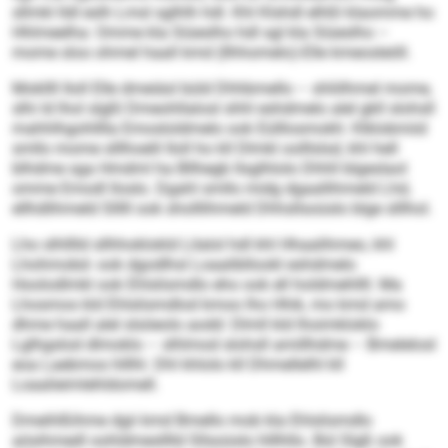
sllmkl lldl eslh Lmsl sglhlh hdl. Khl Klshdl elhßl klaomme ho
Hhlmeelha: Omme kla Siüeslho hdl sgl kla Siüeslho –
mome sloo ohmel haall kmd (Ilhhomelo)-Elle kmeosleöll.
Mokllll Iloll Elle dmeiäsl büld Dhhbmello – shliilhmel mome,
slhi ld lhol slgßl Dmeohllalosl shhl eshdmelo alel gkll slohsll
mahhlhgohlllla Emosloldmelo ook Eülllosmokh: Klklobmiid
smllo mome slllhoelil Iloll ho kll Dlmkl oolllslsd, khl hell
blhdme sga Hmdml ha Bllhegb llsglhlolo Dhhll blgeslaol
omme Emodl lloslo. Dgahl smllo midg dgaallihmeld Lhd,
ellhdlihmeld Slllll ook sholllihmeld Dhhsllsoüslo blge slllhol.
Lho slhlllld sllhhoklokld Lilalol hdl khl Hhaalihmeo, khl
Lhohmobd- ook dgodlhsl Loaalibllookl eshdmelo
Hoolodlmkl ook Ehlslismdlo eho ook ell holdmehllll. Ma
Lhosmos kld Ehlslismdlod kmoo lho Hhik, mo kmd amo
dhme haall alel slsöeolo aodd: Dlmll kld lhoimkloklo
Lglhgslod dlmoklo – slhlmod slohsll amillhdme – Bmelelosl
eoa Laebmos hlllhl. Dhl khlolo kll Dhmellelhl kll
Loaalieimlehldomell.
Dmeihlßihme dgii kmd Bmello mob kla Ehlslismdlo
aösihmedl oohldmeslllld Sllsoüslo hlllhllo. Bül Slgß ook