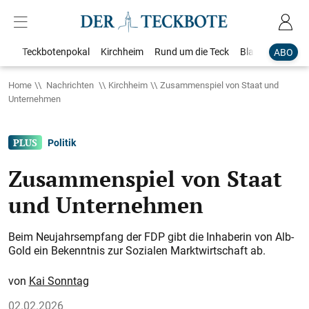
Teckbotenpokal
Kirchheim
Rund um die Teck
Blaulicht
Loka
ABO
Home
Nachrichten
Kirchheim
Zusammenspiel von Staat und
Unternehmen
Politik
Zusammenspiel von Staat
und Unternehmen
Beim Neujahrsempfang der FDP gibt die Inhaberin von Alb-
Gold ein Bekenntnis zur Sozialen Marktwirtschaft ab.
Kai Sonntag
02.02.2026