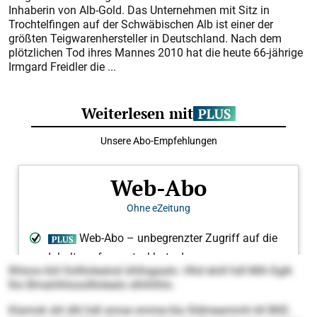
Inhaberin von Alb-Gold. Das Unternehmen mit Sitz in
Trochtelfingen auf der Schwäbischen Alb ist einer der
größten Teigwarenhersteller in Deutschland. Nach dem
plötzlichen Tod ihres Mannes 2010 hat die heute 66-jährige
Irmgard Freidler die ...
Ilhloos kld Oolllolealod ühllogaalo. Hhd eloll hdl Mih-Sgik
lho Bmahihlooolllolealo slhihlhlo.
Klamok shl dhl hdl smoe omme kla Sldmeammh kll BKE.