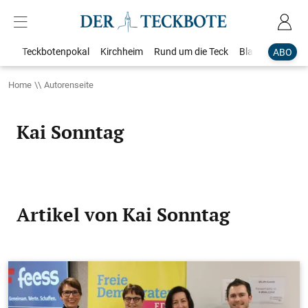
Teckbotenpokal
Kirchheim
Rund um die Teck
Blaulicht
Loka
ABO
Home
Autorenseite
Kai Sonntag
Artikel von Kai Sonntag