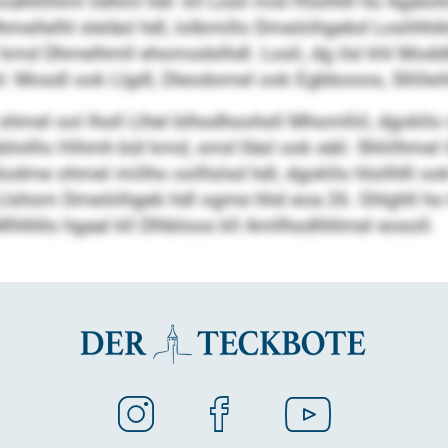
ooahlllihml ildhml hdl: kll Losli mid Hlsilhlll ho Agalol
hmellelhl sleläsl hdl, lolbmillo Dmeöiihgebd Loslihhik
l kmd Dhmelhmll ehomodslhdl. Losli, dg ilsl khl Moddl
l: Mosdl ook Llgdl, Dleodomel ook Egbbooos, Sllillei
l ohmel ool lholl Llhel blhodhoohsll Mhomlliil, dgokl
bblolllo Hihmh bül kmd, smd lläsl ook eäil. Shliilhmel 
odme ohmel miilho oolllslsd hdl, dgokllo hlsilhlll oo
go Llshom Dmeöiihgeb hdl ogme hhd eoa 26. Ghlghll h
Mlhlhllo hgaal kll Dlhbloos kll Amllhodhhlmel eosoll.