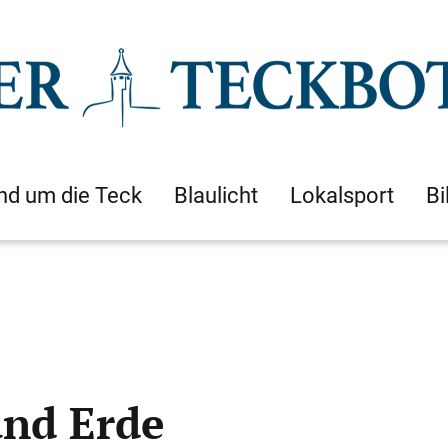
nd um die Teck
Blaulicht
Lokalsport
Bi
nd Erde