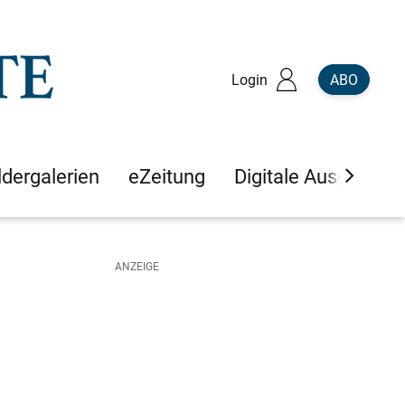
Login
ABO
ldergalerien
eZeitung
Digitale Ausgaben