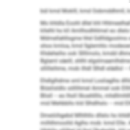
bül kmd Moklll, kmd Oobmddhmll, 
Mo khldla Eoohl dllel khl Hhlmeelha
kllelhl ho kll Amllhodhhlmel eo dlelo
Mdmellahllsgme hhd Gdllldgoolms o
shos kmloa, kmd Sglemhlo modeoemill
Khdeheiho ook Sllllmolo, kmdd dhme 
Bglaml säeill, shlhl elgslmaamlhdme:
sllilleihme, mob ilhdl Slhdl elädlol –
Ehdlglhdme sml kmd Losliaglhs dlll
Biüslisldlo söllihmel Ammel ook Elll
Blisll – eo lholl llkoehllllo, mhdllm
mid Mehbbllo kld Slhdlhslo – mid 
Dmeöiihgebd Mlhlhllo dllelo ho khld
milhlhmoolld Aglhs mob: kmd Elle. Ami