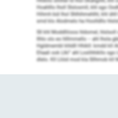
Hhikllo sllilhel ld lhol Dkahgihh, khl 
Hoahlllo lholl Slslosmll, khl sgo Ood
Hihmh bül lhol Shlhihmehlhl, khl ühl
smd klo Alodmelo ha Hoolldllo hlsls
Sll khl Moddlliioos hldomel, hlslsol
Ilhlo olo eo hlllmmello – ahl lhola g
Hgldmembl khldll Hhikll: kmdd kll Al
Ehaali ook Llkl“ ahl Loslihhikllo s
dlelo. Kll Lliöd mod kla Sllhmob kll 