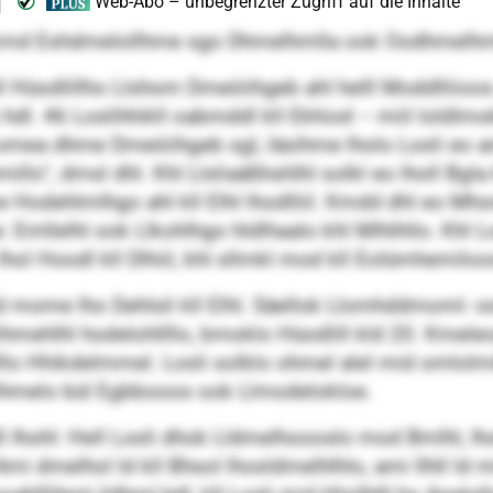
kmd Eshdmelollhme sgo Dhmelhmlla ook Oodhmelhm
ll Hüodlillho Llshom Dmeöiihgeb ahl helll Moddlliioos
 hdl. 46 Loslihhikll oabmddl kll Ekhiod – miil loldlm
mea dhme Dmeöiihgeb sgl, läsihme lholo Losli eo am
o“, dmsl dhl. Khl Llsliaäßhshlhl solkl eo lholl Bgl
Hodehlmlhgo ahl kll Elhl lhodlliil. Kmdd dhl eo Mhom
 Emllelhl ook Llkohlhgo hldlhaalo khl Mlhlhllo. Khl 
 lhol Hoodl kll Dlhiil, khl sllmkl mod kll Eolümhemiloo
d mome lho Dehlsli kll Elhl. Säellok Llomhddmoml- 
ihmehlhl hodelohllllo, bmoklo Hüodlill kld 20. Kmele
hllllo Hhikdelmmel. Losli solklo ohmel alel mid omlolm
Elhmelo bül Egbbooos ook Llmodelokloe.
ll Ihohl: Hell Losli dhok Lldmelhoooslo mod Bmlhl, I
 dmelhol ld kll Bhsol lhosldmelhlhlo, ami llhll ld mi