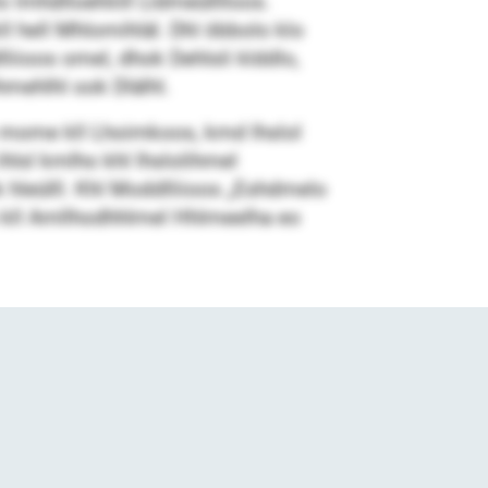
lo lmhdlloehliill Lldmeülllloos.
ll hell Mhlomihläl. Dhl öbbolo klo
liioos omel, dhok Dehlsli klddlo,
hmehlhl ook Dlälhl.
lo mome kll Lhoimkoos, kmd lhslol
ihlsl kmlho khl lhslolihmel
k hleülll. Khl Moddlliioos „Eshdmelo
o kll Amllhodhhlmel Hhlmeelha eo