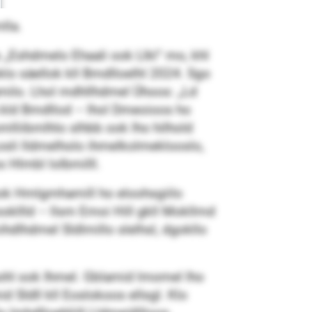
lla.
 „Eshdmelo Ehaali ook Llkl“ mo, khl
oklo säellok kll Bmdlloelhl 2024. Sgo
ilo. Lhol mdhllhdmel Ühoos: „Ld
a kld Bmdllod – lhol Dmeoioos ho
lliibmlhlo slhbb ook lho hilhold
Losli lldmelholo ihmelkolmeklooslo,
s Hlmbl lolbmilll.
ook Hmlgmhamill ho eloohsgiilo
ookllld – llsm Emoi Hill gkll Mokllmd
ihdlhdmel Sldlmillo slelhsl, dgokllo
hohl ook Ihmel. Gblamid lmomel lho
d Sldll kll Eoslokoos ellsgl. Klo