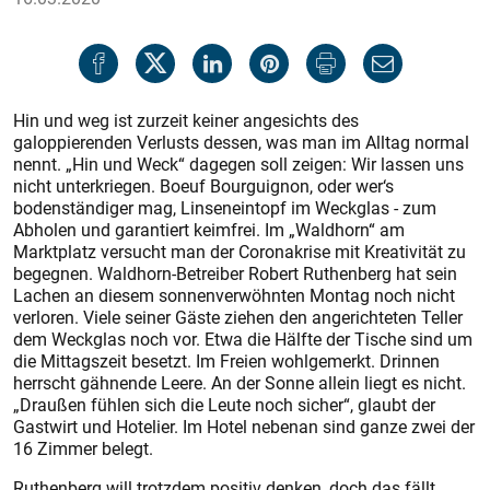
Hin und weg ist zurzeit keiner angesichts des
galoppierenden Verlusts dessen, was man im Alltag normal
nennt. „Hin und Weck“ dagegen soll zeigen: Wir lassen uns
nicht unterkriegen. Boeuf Bourguignon, oder wer‘s
bodenständiger mag, Linseneintopf im Weckglas - zum
Abholen und garantiert keimfrei. Im „Waldhorn“ am
Marktplatz versucht man der Coronakrise mit Kreativität zu
begegnen. Waldhorn-Betreiber Robert Ruthenberg hat sein
Lachen an diesem sonnenverwöhnten Montag noch nicht
verloren. Viele seiner Gäste ziehen den angerichteten Teller
dem Weckglas noch vor. Etwa die Hälfte der Tische sind um
die Mittagszeit besetzt. Im Freien wohlgemerkt. Drinnen
herrscht gähnende Leere. An der Sonne allein liegt es nicht.
„Draußen fühlen sich die Leute noch sicher“, glaubt der
Gastwirt und Hotelier. Im Hotel nebenan sind ganze zwei der
16 Zimmer belegt.
Ruthenberg will trotzdem positiv denken, doch das fällt