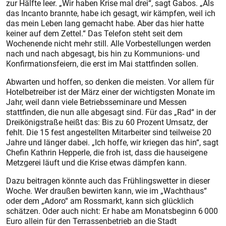
zur Hälfte leer. „Wir haben Krise mal drei“, sagt Gabos. „Als
das Incanto brannte, habe ich gesagt, wir kämpfen, weil ich
das mein Leben lang gemacht habe. Aber das hier hatte
keiner auf dem Zettel.“ Das Telefon steht seit dem
Wochenende nicht mehr still. Alle Vorbestellungen werden
nach und nach abgesagt, bis hin zu Kommunions- und
Konfirmationsfeiern, die erst im Mai stattfinden sollen.
Abwarten und hoffen, so denken die meisten. Vor allem für
Hotelbetreiber ist der März einer der wichtigsten Monate im
Jahr, weil dann viele Betriebsseminare und Messen
stattfinden, die nun alle abgesagt sind. Für das „Rad“ in der
Dreikönigstraße heißt das: Bis zu 60 Prozent Umsatz, der
fehlt. Die 15 fest angestellten Mitarbeiter sind teilweise 20
Jahre und länger dabei. „Ich hoffe, wir kriegen das hin“, sagt
Chefin Kathrin Hepperle, die froh ist, dass die hauseigene
Metzgerei läuft und die Krise etwas dämpfen kann.
Dazu beitragen könnte auch das Frühlingswetter in dieser
Woche. Wer draußen bewirten kann, wie im „Wachthaus“
oder dem „Adoro“ am Rossmarkt, kann sich glücklich
schätzen. Oder auch nicht: Er habe am Monatsbeginn 6 000
Euro allein für den Terrassenbetrieb an die Stadt