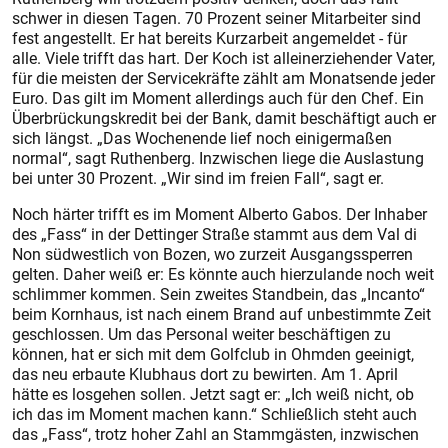
schwer in diesen Tagen. 70 Prozent seiner Mitarbeiter sind
fest angestellt. Er hat bereits Kurzarbeit angemeldet - für
alle. Viele trifft das hart. Der Koch ist alleinerziehender Vater,
für die meisten der Servicekräfte zählt am Monatsende jeder
Euro. Das gilt im Moment allerdings auch für den Chef. Ein
Überbrückungskredit bei der Bank, damit beschäftigt auch er
sich längst. „Das Wochenende lief noch einigermaßen
normal“, sagt Ruthenberg. Inzwischen liege die Auslas­tung
bei unter 30 Prozent. „Wir sind im freien Fall“, sagt er.
Noch härter trifft es im Moment Alberto Gabos. Der Inhaber
des „Fass“ in der Dettinger Straße stammt aus dem Val di
Non südwestlich von Bozen, wo zurzeit Ausgangssperren
gelten. Daher weiß er: Es könnte auch hierzulande noch weit
schlimmer kommen. Sein zweites Standbein, das „Incanto“
beim Kornhaus, ist nach einem Brand auf unbestimmte Zeit
geschlossen. Um das Personal weiter beschäftigen zu
können, hat er sich mit dem Golfclub in Ohmden geeinigt,
das neu erbaute Klubhaus dort zu bewirten. Am 1. April
hätte es losgehen sollen. Jetzt sagt er: „Ich weiß nicht, ob
ich das im Moment machen kann.“ Schließlich steht auch
das „Fass“, trotz hoher Zahl an Stammgästen, inzwischen