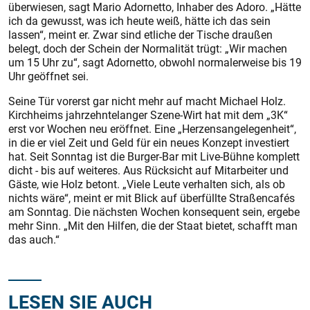
überwiesen, sagt Mario Adornetto, Inhaber des Adoro. „Hätte
ich da gewusst, was ich heute weiß, hätte ich das sein
lassen“, meint er. Zwar sind etliche der Tische draußen
belegt, doch der Schein der Normalität trügt: „Wir machen
um 15 Uhr zu“, sagt Adornetto, obwohl normalerweise bis 19
Uhr geöffnet sei.
Seine Tür vorerst gar nicht mehr auf macht Michael Holz.
Kirchheims jahrzehntelanger Szene-Wirt hat mit dem „3K“
erst vor Wochen neu eröffnet. Eine „Herzensangelegenheit“,
in die er viel Zeit und Geld für ein neues Konzept investiert
hat. Seit Sonntag ist die Burger-Bar mit Live-Bühne komplett
dicht - bis auf weiteres. Aus Rücksicht auf Mitarbeiter und
Gäste, wie Holz betont. „Viele Leute verhalten sich, als ob
nichts wäre“, meint er mit Blick auf überfüllte Straßencafés
am Sonntag. Die nächsten Wochen konsequent sein, ergebe
mehr Sinn. „Mit den Hilfen, die der Staat bietet, schafft man
das auch.“
LESEN SIE AUCH