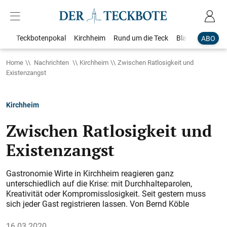
Teckbotenpokal
Kirchheim
Rund um die Teck
Blaulicht
Loka
ABO
Home
Nachrichten
Kirchheim
Zwischen Ratlosigkeit und
Existenzangst
Kirchheim
Zwischen Ratlosigkeit und
Existenzangst
Gastronomie Wirte in Kirchheim reagieren ganz
unterschiedlich auf die Krise: mit Durchhalteparolen,
Kreativität oder Kompromisslosigkeit. Seit gestern muss
sich jeder Gast registrieren lassen. Von Bernd Köble
16.03.2020