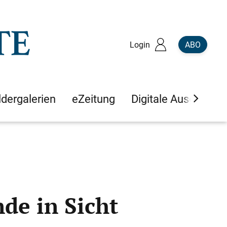
Login
ABO
ldergalerien
eZeitung
Digitale Ausgaben
de in Sicht