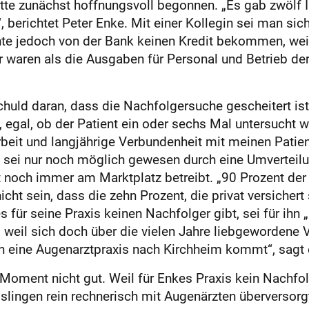
te zunächst hoffnungsvoll begonnen. „Es gab zwölf I
, berichtet Peter Enke. Mit einer Kollegin sei man sic
te jedoch von der Bank keinen Kredit bekommen, wei
 waren als die Ausgaben für Personal und Betrieb der
chuld daran, dass die Nachfolgersuche gescheitert ist
, egal, ob der Patient ein oder sechs Mal untersucht 
larbeit und langjährige Verbundenheit mit meinen Pati
n sei nur noch möglich gewesen durch eine Umverteilu
t noch immer am Marktplatz betreibt. „90 Prozent der
nicht sein, dass die zehn Prozent, die privat versiche
es für seine Praxis keinen Nachfolger gibt, sei für ihn 
d, weil sich doch über die vielen Jahre liebgewordene
 eine Augenarztpraxis nach Kirchheim kommt“, sagt e
Moment nicht gut. Weil für Enkes Praxis kein Nachfol
slingen rein rechnerisch mit Augenärzten überversorgt 