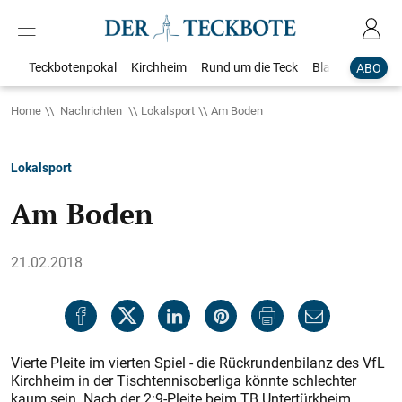
Teckbotenpokal
Kirchheim
Rund um die Teck
Blaulicht
Loka
ABO
Home
Nachrichten
Lokalsport
Am Boden
Lokalsport
Am Boden
21.02.2018
Vierte Pleite im vierten Spiel - die Rückrundenbilanz des VfL
Kirchheim in der Tischtennisoberliga könnte schlechter
kaum sein. Nach der 2:9-Pleite beim TB Untertürkheim