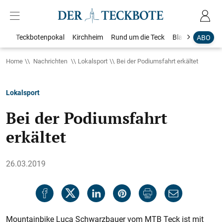
Teckbotenpokal
Kirchheim
Rund um die Teck
Blaulicht
Loka
ABO
Home
Nachrichten
Lokalsport
Bei der Podiumsfahrt erkältet
Lokalsport
Bei der Podiumsfahrt
erkältet
26.03.2019
Mountainbike Luca Schwarzbauer vom MTB Teck ist mit