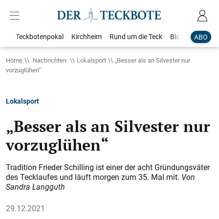
Teckbotenpokal
Kirchheim
Rund um die Teck
Blaulicht
Loka
ABO
Home
Nachrichten
Lokalsport
„Besser als an Silvester nur
vorzuglühen“
Lokalsport
„Besser als an Silvester nur
vorzuglühen“
Tradition Frieder Schilling ist einer der acht Gründungsväter
des Tecklaufes und läuft morgen zum 35. Mal mit.
Von
Sandra Langguth
29.12.2021