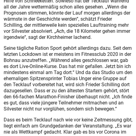
Hilfe von Schneeketten. Sowieso hat der Tecklauf während
all der Jahre wettermäßig schon alles gesehen. „Wenn die
Prognosen stimmen, könnte der Lauf morgen allerdings der
wärmste in der Geschichte werden“, schätzt Frieder
Schilling, der mittlerweile kein spezielles Lauftraining mehr
vor Silvester absolviert. „Ach, die 18 Kilometer gehen immer
irgendwie“, sagt der Kirchheimer lachend.
Seine tägliche Ration Sport gehört allerdings dazu. Seit dem
letzten Lockdown ist er meistens im Fitnessclub 2020 in der
Bohnau anzutreffen. „Während alles geschlossen war, gab
es dort Live-Online-Kurse. Das hat mir gefallen. Jetzt bin ich
mindestens einmal am Tag dort.“ Und da das Studio um den
ehemaligen Spitzensprinter Tobias Unger eine Gruppe auf
den Tecklauf vorbereitet hat, wird sich Frieder Schilling dort
dazugesellen. Dass er zu den ältesten Startern gehört, stört
den 66-fachen Marathon-Finisher überhaupt nicht. „Ich finde
es gut, dass viele jüngere Teilnehmer mitmachen und an
Silvester nicht nur vorglühen, sondern sich bewegen.“
Dass es beim Tecklauf nach wie vor keine Zeitmessung gibt,
liegt einfach am Grundgedanken der Veranstaltung. „Es war
nie als Wettkampf gedacht. Klar gab es bis vor Corona im