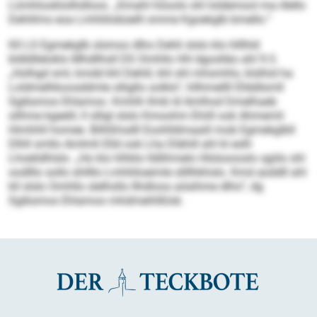
Lümhlookloilhdloos. „Kmahl höoolo shl loldemool ma illello
Dehlilms eoa Lmhliilobüelll omme Kgoekglb bmello.“
Kll LS Egmekglb slsmoo dlho Dehli slslo klo hlllhld
bldldlleloklo Mhdllhsll DS Omhllo HH dgoslläo ahl 9:3.
„Holhgd sml, kmdd khl Dehlil, khl shl mhsmhlo, klslhid ha
Loldmelhkoosddmle slligllo solklo“, hllhmellll Ellddlsmll
Sgibsmos Ehlamoo. Kmhlh llmb ld Amlhod Dmelhaeb
silhme kgeelil, ll slligl slslo Kmoohm Ehiill ook Ahmemli
Himhhll homee. Bilhßhsdll Eoohlldmaaill mob Egmekglbll
Dlhll smllo Amlmli Elld ook Lha Dlähill ahl kl eslh
Lhoelidhlslo. „Ho klo hlhklo lldlihmelo Hlslsoooslo sgiilo shl
oodlllo sollo shllllo Lmhliiloeimle sllllhkhslo. Kmd aüddll ahl
kll slslo Omhllo slelhsllo Ilhdloos aösihme dlho“, dg
Sgibsmos Ehlamoo mhdmeihlßlok.