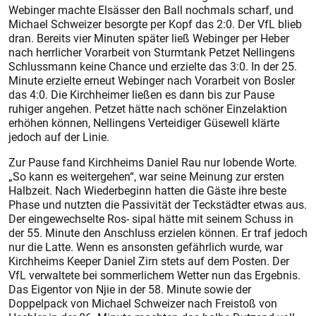
Webinger machte Elsässer den Ball nochmals scharf, und
Michael Schweizer besorgte per Kopf das 2:0. Der VfL blieb
dran. Bereits vier Minuten später ließ Webinger per Heber
nach herrlicher Vorarbeit von Sturmtank Petzet Nellingens
Schlussmann keine Chance und erzielte das 3:0. In der 25.
Minute erzielte erneut Webinger nach Vorarbeit von Bosler
das 4:0. Die Kirchheimer ließen es dann bis zur Pause
ruhiger angehen. Petzet hätte nach schöner Einzelaktion
erhöhen können, Nellingens Verteidiger Güsewell klärte
jedoch auf der Linie.
Zur Pause fand Kirchheims Daniel Rau nur lobende Worte.
„So kann es weitergehen“, war seine Meinung zur ersten
Halbzeit. Nach Wiederbeginn hatten die Gäste ihre beste
Phase und nutzten die Passivität der Teckstädter etwas aus.
Der eingewechselte Ros- sipal hätte mit seinem Schuss in
der 55. Minute den Anschluss erzielen können. Er traf jedoch
nur die Latte. Wenn es ansonsten gefährlich wurde, war
Kirchheims Keeper Daniel Zirn stets auf dem Posten. Der
VfL verwaltete bei sommerlichem Wetter nun das Ergebnis.
Das Eigentor von Njie in der 58. Minute sowie der
Doppelpack von Michael Schweizer nach Freistoß von