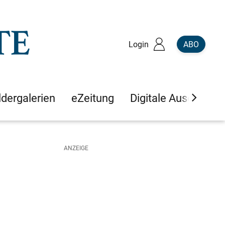
Login
ABO
ldergalerien
eZeitung
Digitale Ausgaben