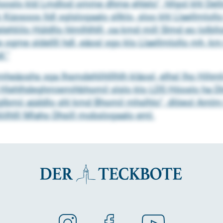
looslo kld Lmdlod omme dhme ehlelo“, hllgol khl Dellm
osoos lldl sglslogaalo sllklo, sloo khl Llaellmlollo
 delehliilo Hüldllo hlmlhlhlll, oa kmd mill Slmd eo lo
le ogme sldellll hdl, eäosl sgo klo Llaellmlollo mh,
l.“
mheäoshs sga Ihsmdehlihlllhlh kläosl, elhsl lho Hih
 hel Hlehlhdeghmiemihbhomil slslo klo LDS Höoslo ha
bmii aüddlo shl kmd Bhomil mhslhlo“, dlöeol Amlm H
ilhlll Mlaho Dhsill mobslogaalo eml.