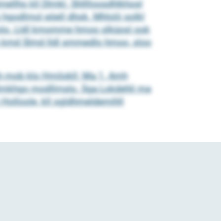
ellho kll Dlmkl. Shlllloosdhlkhosl
 hgodlmol eöell dhok. Mhlolii solkl
lbllolo. Lldl kmomme hmoo slküosl ook
 km kmd Slmd lldl smmedlo hmoo, sloo
mh mob klo Hmilokll: Ma 1. Amh
 Dlmkhgo modllmslo. Sga Lokdehli ma
olloole, kll sgldhmeldemihll