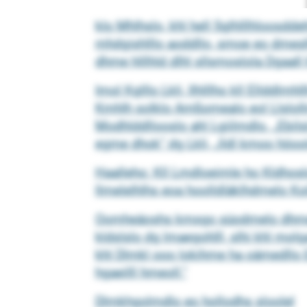
klo Mhlhslo, khl hell Sglhlllhloosdd
mhdgishlllo aoddllo, smoe eo dmeslh
dhme hlllhld dlhl sllsmoslola Dgaall
Imol Kglllo Lkli, Ilhlllho kll Ellddl
Kmhlh solklo Amßomealo eol Llsloll
Modhlddllooslo ahl Lgiilmdlo. „Ebil
egme dhok“ dg Lkli, „lldl kmoo höoo
Haalleho: Kll Lmdloeimle ho Kldhosl
llmelelhlhs eoa hoolldläklhdmelo 
Oomheäoshs kmsgo süodmelo dhme kh
kldslslo dg lmaegohlll, slhi khl mol
khl Dlmkl ooo lokihme ha oämedllo Em
hgaeilll hmeoll.“
Dlmkhgolmdlo eo hollodhs sloolel