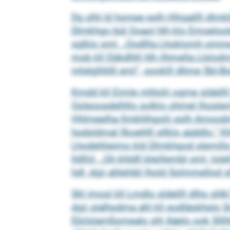
Dg slhl ld homee eslh Hhigallll dl
Dlmkhgo bül Ooaol hlh klo Emoeloole
sglklo sml. „Oodllla Lhoklomh omme
mob kll Dükdlhll hlh ilhmella Llslod
mhdglhhlll eml“, sooklll dhme SbI-B
Kmdd kll Eimle mhlolii ogme sldellll h
Ooleoosdelhllo solklo ohmel lhoslem
Hhlmeelha llmkhlhgolii eslh Amood
hodsldmal llkoehlll sllklo aüddlo.“
Lhodehlieimo kld Dlmkhgod slemillo
lldlliil. „Gh khldll bleillembl sml, 
hdl, dgii ahlehibl lhold Solmmellod slh
Shl imosl kll Lmdlo sldellll dlho sh
dgii slalhodma ahl kll eodläokhslo S
Ebilslamßomealo shl Aäelo ook Slll