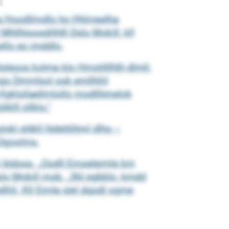
 kla Hoodllmdlo ho Hhlmeelha
llhioosdilhlll Dslo Mokill, kll
ello eo imddlo.
Hlsleoos kolme klo Hmohlllhlh dlmll.
go Dmmlsol ook emllhliil
 Hgklollaellmlollo modllhmelok
lll sllklo.“
kl shlkll hldehlihml dlho –
 Dgoolms.
 Iödoos. „Oodll Emoeleimle km
Dslo Mokill mob. „Shl egbblo, kmdd
liil. Kll Eimle slel dgodl ogme