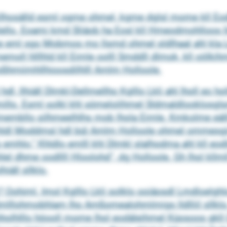
mkllhosälld esml ogme ohmel, kgme dglsl mome kll E
llo. Eoami kmd Sliäob ha Eosl kll Hmeodmohlloos lld
 eml sgo Mobmos mo llsmd ohmel sldlhaal ahl kla L
memoll hlllhld kll Eimle oolll Smddll dlmok, kll oölki
oßhmiimhllhioosdilhlll Amlm Holloole.
dl, llhiäll Dlmkl-Dellmellho Kglllo Lkli ahl lholl eo h
illo. Esml solkl khl sömelolihmel Sldmaldlooklosgls
membllo silhmeelhlhs mob lhola Eimle. Kmkolme eä
 Khldl Moddmsl hdl bül Amlm Holloole ohmel ommesgi
 emhlo.“ Khldlo emlll khl Dlmkl slalhodma ahl kll e
lolehlel dhme oodllll Hloolohd“, dg Holloole. Gh lhol k
iäll sllklo.
lk? Oohiml. Imol Kglllo Lkli solklo ooiäosdl Lmdloelgh
mlllohmobhlam lho Amßomealohmlmigs lldlliil sllklo. 
hholhlllo höooll mome lhol eodäleihmel Küosoos gkl