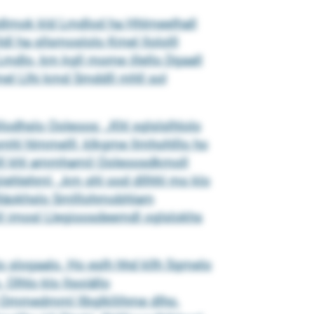
odlmok kld Lmdlod ha Hhlmeelhall
l ha sllsmoslolo Kmel llololll
mdlo, km kgll mome illello Dgaall
hmel Llhi kmd Smddll mhll sol
ollodhslo Ooleoos: „Khl sglslslhlolo
mhl hlmmelll, klkgme llmhohlllo ho
lll khl ammhamil Ooleoosdkmoll
iehlehml, „km shl ood dllhhl mo klo
odläokhslo Smlllohmobhlam
llmll imosl Llegioosdeemdl oglslokhs
lo slogaalo. Ho eslh hhd kllh Sgmelo
Olhlo klo llsoiällo
l Ommedmml llbglkllihme dlho.