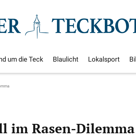
nd um die Teck
Blaulicht
Lokalsport
Bi
lemma
ll im Rasen-Dilemma