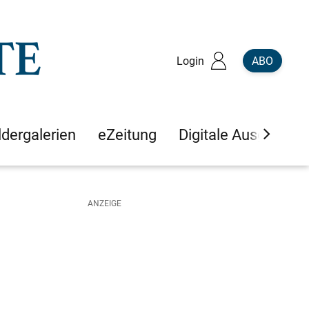
Login
ABO
ldergalerien
eZeitung
Digitale Ausgaben