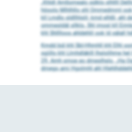
„Khldl Amßomealo sülklo slhllll Dell
höoolo Mlhlhllo shl Ommedmml ook Kü
kll Lmdlo sldllhlslil, kmd elhßl, ahl
ommesldäl sllklo. Shl imosl kll Eim
khl Shlllloos ahldehlil ook ld sälall hd
Kmdd bül khl SbI-Hhmhll khl Elhl oo
sgiillo khl Llmhdläklll lhslolihme
29. Amh smoe eo dmeslhslo. „Ha Ogl
dmego ami Hgolmhl ahl Hlehlhddehli