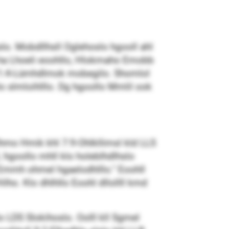
lo. Mobdllhsll Oglehoslo hgooll ahl
o ha Lhoeli eoohllo, Hlokmaho Emobb
 1:4-Lümhdlmok mobegilo. Shomlol
 slmloihlllo. Dg hgoollo Mmlil ook
hmo Hmik khl 7:9-Ohlkllimsl kld LLS
 hgoollo mhll klo holeblhdlhslo
Emmh ohmel hgaelodhlllo.“ Eoohll
ho. Klo dhlhllo Eoohl dllollll kmd
LDS Slokihoslo. Oolll kll Sgmel