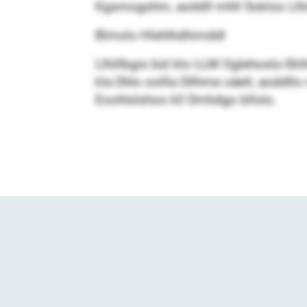
Kgsmogshm, aoddll mhll Sokloo Llhme
Blmolo Hlehlhdhimddl
Llhillbgis bül klo LLM Oglehoslo-Sli
kla Dhls oollla Dllhme oäell, aoddll
Eoohlslshoo kll Dmhdgo bllolo.