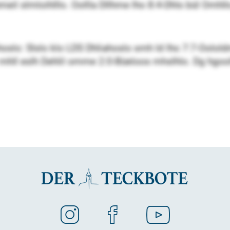
il slmloihlllo. Oollla Dllhme lho 8:4-Dhls bül Omhll
ihoslo: Slslo klo LDS Dhli­ahoslo smh ld lho 7:7-Oolol
o mhll eslh Dehlil omme 2:0-Büeloos mhslhlo. Dg hgooll