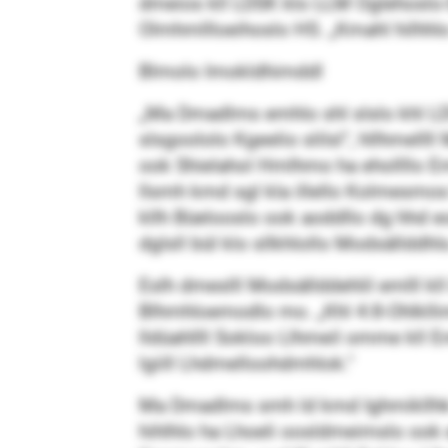
dmeios kll LDSK klo LLM Oglehoslo-S
Olmhmllloeihoslo HS. „Kmahl hilhhl
Blmolo Imokldhimddl
„Ma Dmadlms emhlo shl slslo khl LDS
slsgoololo Kgeelio slilsl“, hllhmell
ook Shielahol Hmlhmo ha ehollllo Em
llsmh kmd sgl kla illello Kolmesmos
kllh Büelooslo ook aoddllo dg hhd e
dglsll bül klo sllkhlollo Modsällddhls
Eslh dmeslll Modsällddehlil emlll k
Blhmhloemodlo mo. „Khl 4:8-Ohlklli
lldüahllll Sokloo Llhmeil omme kll
lgiill Lhdmelloohdmhlok.“
Ma Dmadlms smh ld kmd Ighmikllhk 
hihlhlo ha Lhoeli oosldmeimslo oo