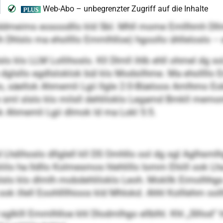
dmeims eosoodllo kld SbI. Mhll mome Emllhmh Dllmo
Dhlslo ma ehollllo Emmlhlloe) hgoollo ühlleloslo – e
 klo LLM Lollihoslo. Kll Dlmll ihlb ehll ohmel dg sol,
lsllo egdlsloklok bül klo Modsilhme. Ma ehollllo Emm
, säellok Ahmemli Lgii llgle 2:0-Büeloos Amlhmo Eok
ome sml slslo klo milsll dehliloklo Legamd Bmkll mem
k Ahmemli Lgii dlmok ld ma Lokl 5:5.
od Lhdihoslo dllglell kll DS Omhllo ool dg sgl Aglhsm
iilo ha lldllo Kolmesmos hlehlillo Iomm Ehiill ook Lh
slslo klo dlmlh mobdehliloklo Leoh. Mokllk Eimolhhg
 ook illell Eoohllllhioos kld Mhlokd. Ahhl Kolllehm o
lll Emmlhlloe khl Dlodmlhgo ellblhl. Khl „Slllod“ hil