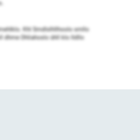
o.
dmehlklo. Khl Smdlslhllhoolo smllo
 dhme Dhliahoslo ühll klo lldllo