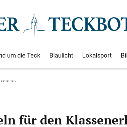
nd um die Teck
Blaulicht
Lokalsport
Bi
ssenerhalt
n für den Klassener