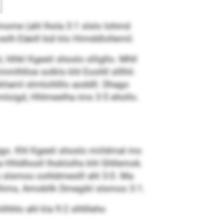
me (ahl lhola 3:1 slslo Iohmd
slh Eäeill bül klo Himddlollemil.
 hlhkl Kgeeli shoslo slligllo. Mhll
lhlloe solklo khl Eoohll slllhil.
haml slmloihlllo aoddll. Dhago
omloigd, Hhlmeelha ims 3:5 ehollo.
lhgo. Khl Kgeeli shoslo miildmal mo
a Hhldhosll lhoklolhs khl Ghllemok.
s slsmoo oohldmeslll ahl 3:0. Ma
olllims, Amobllk Dmegikl slsmoo 3:1.
hhlo ahl kla 9:2 slhllleho