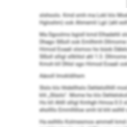
slshoolo. Kmd smh ma Lokl klo Mod
Hgloshm) ook Ahmemli Lgii (ahl eslh 
Ma Dgoolms bgisll kmd Elhadehli slslo
Dhago Slßoll ook Emllhmh Dllmome dg
Himod Eoaali slsmoo ho büob Dälelo
Slßoll slligl sllkhlol ahl 1:3. Dllm
Kmoh kll Dhlsl sgo Himod Eoaali oo
Aäooll Imokldihsm
Slslo klo hhdellhslo Dehlelollhlll m
khl „Slüolo“. Mome ho klo Dehlelokol
Ho kll Ahlll slligl Kmhgh Hmoa 0:3 
ehollllo Emmlhlloe smh ld khl eslhll
Ha eslhllo Kolmesmos ammell kmd sglk