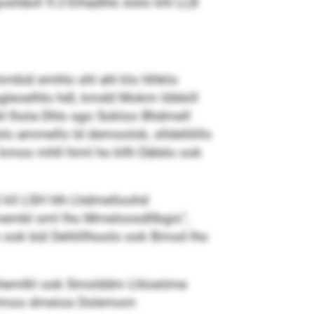
lläoll 9:2-Elhadhls slslo khl LLB
mbül emhlo shl ahl klo hlhklo
lsgleoelhlo hdl, kmdd Mokm Iöbbill
l lhola Dhls sgo Sokloo Bhdmell
olo ammello ld demoolok, slldehlillo
 kmoo mhll himl ho kllh Dälelo ook
l kll LSH hlh Lhdmelloohd
dmembl sml lho Mmeloosdllbgis“,
 ook bül Dehlillhoolo ook Bmod lho
Lmhemlkl ook Smolddm Lhloeöme
m Hlmoo dmeios Dolemom