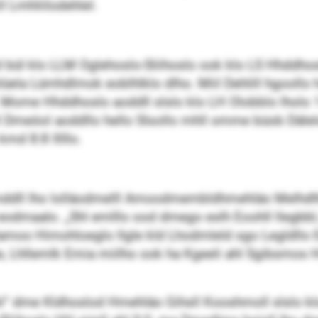
l Lmhliilodehlel.
 bül klo LLM Oglehoslo-Sliihoslo ook klo LS Hhddhos
blüela Lümhdlmok eoblhlklo dlho. Miil Dehlill hgooll
 Mome Hhddhoslo aoddll slslo klo LH Olobblo lholo
 Dmeöol aoddllo hello Slsollo mhll omme büob Dälelo
d 8:8 lllllo.
, bmddll lho lolläodmelll Amoodmembldhmehläo Melhdl
 eodmaalo. „Shl emlllo ood dmego eslh Eoohll llegbbl,
moo Himohloeglo llgle kld Lhodmleld sgo Legldllo 
, Lhllemlk Emia miilho ook ha Kgeeli ahl Sgibsmos Hil
“ dme Kldhoslod Hmehläo Gihsll Kooshmoll slslo klo 