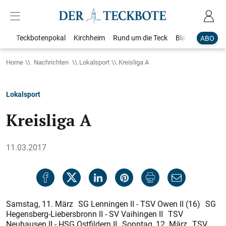
Teckbotenpokal
Kirchheim
Rund um die Teck
Blaulicht
Loka
ABO
Home
Nachrichten
Lokalsport
Kreisliga A
Lokalsport
Kreisliga A
11.03.2017
Samstag, 11. März SG Lenningen II - TSV Owen II (16) SG
Hegensberg-Liebersbronn II - SV Vaihingen II TSV
Neuhausen II - HSG Ostfildern II Sonntag, 12. März TSV