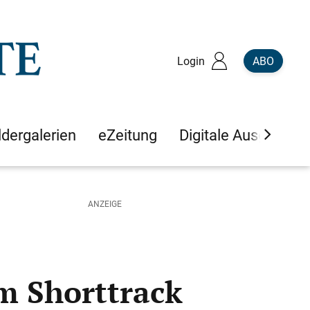
Login
ABO
ldergalerien
eZeitung
Digitale Ausgaben
m Shorttrack