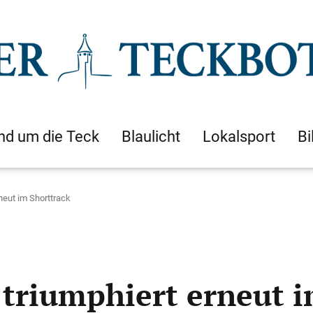
nd um die Teck
Blaulicht
Lokalsport
Bi
neut im Shorttrack
triumphiert erneut i