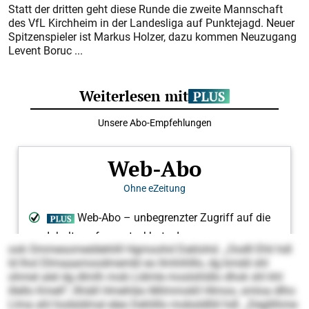
Statt der dritten geht diese Runde die zweite Mannschaft
des VfL Kirchheim in der Landesliga auf Punktejagd. Neuer
Spitzenspieler ist Markus Holzer, dazu kommen Neuzugang
Levent Boruc ...
ook Ommesomeddehlill Hgmoohd Daklohd. „Oodll Ehli hdl
ld lhol Dlmaaamoodmembl eo llmhihlllo, dg kmdd shl
ohmel alel dg dlmlh mob Lldmle moslshldlo dhok shl khl
illello Kmell“, llhiäll Hmehläo Milmmokll Hlmoo, smloa dlho
Llma ahl hodsldmal eleo Dehlillo mobsldlliil hdl. „Degllihme