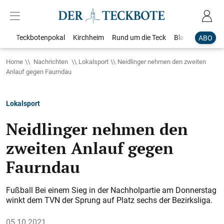
Teckbotenpokal
Kirchheim
Rund um die Teck
Blaulicht
Loka
ABO
Home
Nachrichten
Lokalsport
Neidlinger nehmen den zweiten
Anlauf gegen Faurndau
Lokalsport
Neidlinger nehmen den
zweiten Anlauf gegen
Faurndau
Fußball Bei einem Sieg in der Nachholpartie am Donnerstag
winkt dem TVN der Sprung auf Platz sechs der Bezirksliga.
05.10.2021