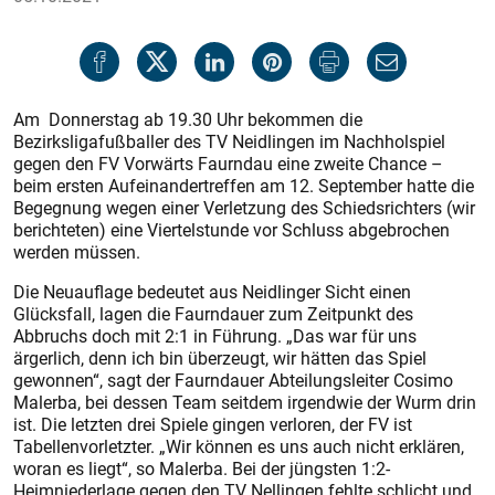
Am Donnerstag ab 19.30 Uhr bekommen die
Bezirksligafußballer des TV Neidlingen im Nachholspiel
gegen den FV Vorwärts Faurndau eine zweite Chance –
beim ersten Aufeinandertreffen am 12. September hatte die
Begegnung wegen einer Verletzung des Schiedsrichters (wir
berichteten) eine Viertelstunde vor Schluss abgebrochen
werden müssen.
Die Neuauflage bedeutet aus Neidlinger Sicht einen
Glücksfall, lagen die Faurndauer zum Zeitpunkt des
Abbruchs doch mit 2:1 in Führung. „Das war für uns
ärgerlich, denn ich bin überzeugt, wir hätten das Spiel
gewonnen“, sagt der Faurndauer Abteilungsleiter Cosimo
Malerba, bei dessen Team seitdem irgendwie der Wurm drin
ist. Die letzten drei Spiele gingen verloren, der FV ist
Tabellenvorletzter. „Wir können es uns auch nicht erklären,
woran es liegt“, so Malerba. Bei der jüngsten 1:2-
Heimniederlage gegen den TV Nellingen fehlte schlicht und