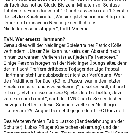
einfach das nötige Glück. Bis zehn Minuten vor Schluss
führten die Faurndauer mit 1:0 und kassierten das 1:2 erst in
der letzten Spielminute. „Wir sind jetzt schon mächtig unter
Druck und müssen in Neidlingen endlich die
Niederlagenserie stoppen“, hofft Malerba.
TVN: Wer ersetzt Hartmann?
Genau dies will der Neidlinger Spielertrainer Patrick Kölle
verhindern: „Unser Ziel kann nur sein, den Abstand nach
hinten zu wahren. Verlieren ist auf jeden Fall verboten.“
Einige Personalsorgen hat der Neidlinger Übungsleiter, denn
der mit acht Treffern dritt­beste Torjäger der Liga Pascal
Hartmann steht urlaubsbedingt nicht zur Verfügung. Wer
den Neidlinger Torjäger (Kölle: „Pascal war in den letzten
Spielen unsere Lebensversicherung“) ersetzen soll, ist noch
offen. „Jetzt müssen andere Spieler das Tor treffen, dazu
zähle ich auch mich“, sagt der TVN-Coach. Seinen bisher
einzigen Treffer in dieser Saison erzielte der Neidlinger
Trainer am 29. August beim 4:4 gegen den 1. FC Donzdorf.
Des Weiteren fehlen Fabio Latzko (Bänderdehnung an der
Schulter), Lukas Pflüger (Oberschenkelzerrung) und der